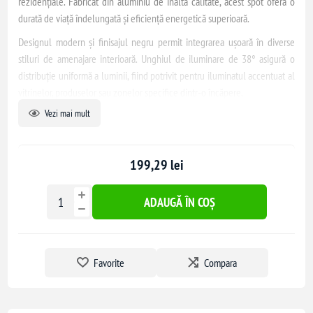
rezidențiale. Fabricat din aluminiu de înaltă calitate, acest spot oferă o
durată de viață îndelungată și eficiență energetică superioară.
Designul modern și finisajul negru permit integrarea ușoară în diverse
stiluri de amenajare interioară. Unghiul de iluminare de 38° asigură o
distribuție uniformă a luminii, fiind potrivit pentru iluminatul accentuat al
vitrinelor, produselor sau zonelor specifice dintr-o încăpere.
Vezi mai mult
Instalarea pe șină permite flexibilitate în poziționare și orientare,
facilitând ajustarea iluminatului în funcție de necesități. Tehnologia LED
COB asigură un flux luminos ridicat și un consum redus de energie,
199,29 lei
contribuind la reducerea costurilor de operare.
ADAUGĂ ÎN COȘ
Favorite
Compara