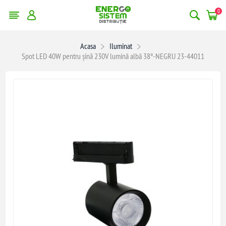
0
Acasa
Iluminat
Spot LED 40W pentru șină 230V lumină albă 38°-NEGRU 23-44011