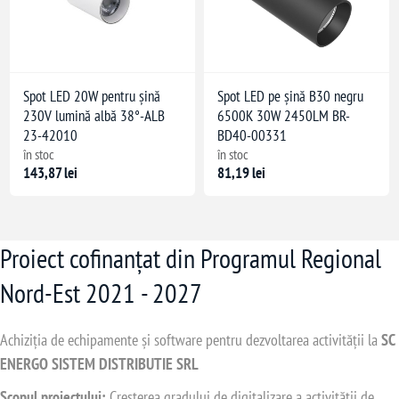
Spot LED 20W pentru șină
Spot LED pe șină B30 negru
230V lumină albă 38°-ALB
6500K 30W 2450LM BR-
23-42010
BD40-00331
în stoc
în stoc
143,87 lei
81,19 lei
Proiect cofinanțat din Programul Regional
Nord-Est 2021 - 2027
Achiziția de echipamente și software pentru dezvoltarea activității la
SC
ENERGO SISTEM DISTRIBUTIE SRL
Scopul proiectului:
Creșterea gradului de digitalizare a activității de