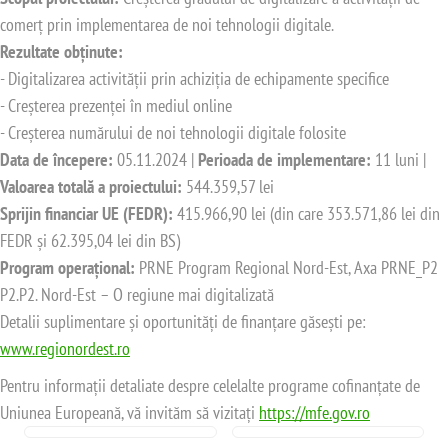
comerț prin implementarea de noi tehnologii digitale.
Rezultate obținute:
- Digitalizarea activității prin achiziția de echipamente specifice
- Creșterea prezenței în mediul online
- Creșterea numărului de noi tehnologii digitale folosite
Data de începere:
05.11.2024 |
Perioada de implementare:
11 luni |
Valoarea totală a proiectului:
544.359,57 lei
Sprijin financiar UE (FEDR):
415.966,90 lei (din care 353.571,86 lei din
FEDR și 62.395,04 lei din BS)
Program operațional:
PRNE Program Regional Nord-Est, Axa PRNE_P2
P2.P2. Nord-Est – O regiune mai digitalizată
Detalii suplimentare și oportunități de finanțare găsești pe:
www.regionordest.ro
Pentru informații detaliate despre celelalte programe cofinanțate de
Uniunea Europeană, vă invităm să vizitați
https://mfe.gov.ro