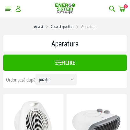
0
Acasă
Casa si gradina
Aparatura
:
480,00 lei
Aparatura
480
FILTRE
Ordonează după