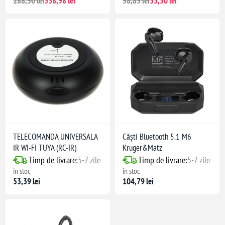
288,50 lei
338,98 lei
58,85 lei
53,50 lei
TELECOMANDA UNIVERSALA
Căști Bluetooth 5.1 M6
IR WI-FI TUYA (RC-IR)
Kruger&Matz
Timp de livrare:
5-7 zile
Timp de livrare:
5-7 zile
în stoc
în stoc
53,39 lei
104,79 lei