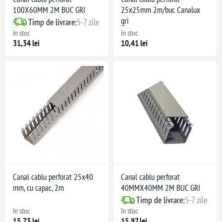
100X60MM 2M BUC GRI
25x25mm 2m/buc Canalux
gri
Timp de livrare:
5-7 zile
în stoc
în stoc
31,34 lei
10,41 lei
Canal cablu perforat 25x40
Canal cablu perforat
mm, cu capac, 2m
40MMX40MM 2M BUC GRI
Timp de livrare:
5-7 zile
în stoc
în stoc
15,73 lei
15,97 lei