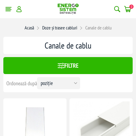
0
Acasă
Doze și trasee cabluri
Canale de cablu
x:
46,00 lei
Canale de cablu
46
FILTRE
Ordonează după