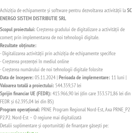
Achiziția de echipamente și software pentru dezvoltarea activității la
SC
ENERGO SISTEM DISTRIBUTIE SRL
Scopul proiectului:
Creșterea gradului de digitalizare a activității de
comerț prin implementarea de noi tehnologii digitale.
Rezultate obținute:
- Digitalizarea activității prin achiziția de echipamente specifice
- Creșterea prezenței în mediul online
- Creșterea numărului de noi tehnologii digitale folosite
Data de începere:
05.11.2024 |
Perioada de implementare:
11 luni |
Valoarea totală a proiectului:
544.359,57 lei
Sprijin financiar UE (FEDR):
415.966,90 lei (din care 353.571,86 lei din
FEDR și 62.395,04 lei din BS)
Program operațional:
PRNE Program Regional Nord-Est, Axa PRNE_P2
P2.P2. Nord-Est – O regiune mai digitalizată
Detalii suplimentare și oportunități de finanțare găsești pe: