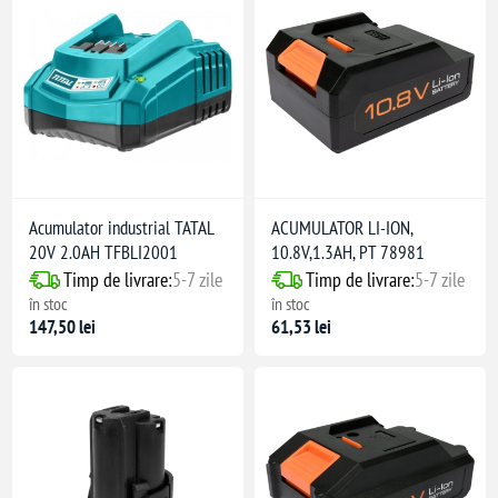
elecomandă
Acumulator industrial TATAL
ACUMULATOR LI-ION,
20V 2.0AH TFBLI2001
10.8V,1.3AH, PT 78981
Timp de livrare:
5-7 zile
Timp de livrare:
5-7 zile
în stoc
în stoc
147,50 lei
61,53 lei