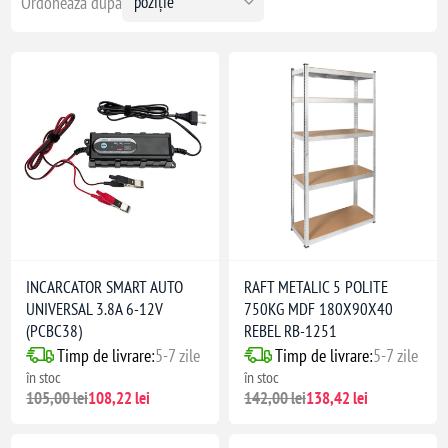
Ordonează după
ți industriale
lete
INCARCATOR SMART AUTO
RAFT METALIC 5 POLITE
UNIVERSAL 3.8A 6-12V
750KG MDF 180X90X40
(PCBC38)
REBEL RB-1251
Timp de livrare:
5-7 zile
Timp de livrare:
5-7 zile
în stoc
în stoc
105,00 lei
108,22 lei
142,00 lei
138,42 lei