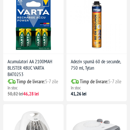
Acumulatori AA 2100MAH
Adeziv spumă 60 de secunde,
BLISTER 4BUC VARTA
750 ml, Tytan
BAT0253
Timp de livrare:
5-7 zile
Timp de livrare:
5-7 zile
în stoc
în stoc
50,82 lei
46,28 lei
41,26 lei