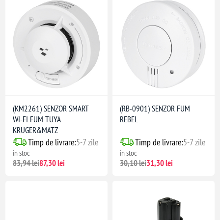
ericolelor
i și presiunii)
electronice
(KM2261) SENZOR SMART
(RB-0901) SENZOR FUM
WI-FI FUM TUYA
REBEL
KRUGER&MATZ
Timp de livrare:
5-7 zile
Timp de livrare:
5-7 zile
în stoc
în stoc
83,94 lei
87,30 lei
30,10 lei
31,30 lei
glă metalică
aplicați în straturi subțiri