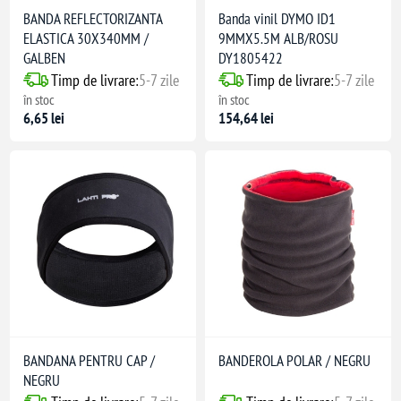
BANDA REFLECTORIZANTA
Banda vinil DYMO ID1
ELASTICA 30X340MM /
9MMX5.5M ALB/ROSU
GALBEN
DY1805422
Timp de livrare:
5-7 zile
Timp de livrare:
5-7 zile
în stoc
în stoc
6,65 lei
154,64 lei
BANDANA PENTRU CAP /
BANDEROLA POLAR / NEGRU
NEGRU