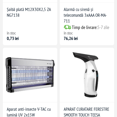
Șaibă plată M12X30X2,5 ZA
Alarmă cu sirenă și
NG7138
telecomandă 3xAAA OR-MA-
711
Timp de livrare:
5-7 zile
în stoc
în stoc
0,73 lei
76,26 lei
Aparat anti-insecte V-TAC cu
APARAT CURATARE FERESTRE
lumină UV 2x15W
SMOOTH TOUCH TEESA