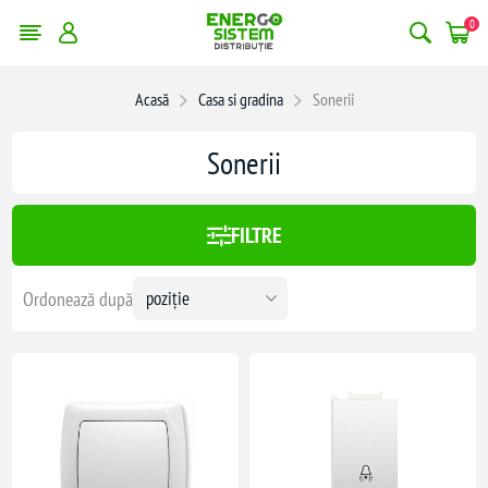
0
Acasă
Casa si gradina
Sonerii
:
454,00 lei
Sonerii
454
FILTRE
Ordonează după