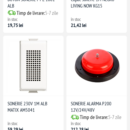
ret modular
ALB
LIVING NOW KG15
Timp de livrare:
5-7 zile
în stoc
în stoc
19,75 lei
21,42 lei
SONERIE 230V 1M ALB
SONERIE ALARMA P200
MATIX AM5041
12V/24V/48V
Timp de livrare:
5-7 zile
în stoc
în stoc
59,29 lei
212,28 lei