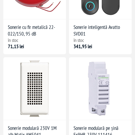
Sonerie cu fir metalică 22-
Sonerie inteligentă Avatto
022/150, 95 dB
SVD01
în stoc
în stoc
71,15 lei
341,95 lei
Sonerie modulară 230V 1M
Sonerie modulară pe șină
alb Matix AM5041
Ex9HB, 230V 111416