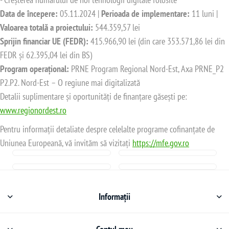
Data de începere:
05.11.2024 |
Perioada de implementare:
11 luni |
Valoarea totală a proiectului:
544.359,57 lei
Sprijin financiar UE (FEDR):
415.966,90 lei (din care 353.571,86 lei din
FEDR și 62.395,04 lei din BS)
Program operațional:
PRNE Program Regional Nord-Est, Axa PRNE_P2
P2.P2. Nord-Est – O regiune mai digitalizată
Detalii suplimentare și oportunități de finanțare găsești pe:
www.regionordest.ro
Pentru informații detaliate despre celelalte programe cofinanțate de
Uniunea Europeană, vă invităm să vizitați
https://mfe.gov.ro
Informații