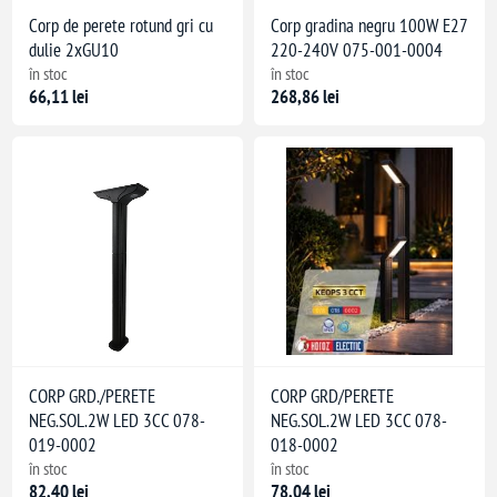
Corp de perete rotund gri cu
Corp gradina negru 100W E27
dulie 2xGU10
220-240V 075-001-0004
în stoc
în stoc
66,11 lei
268,86 lei
CORP GRD./PERETE
CORP GRD/PERETE
NEG.SOL.2W LED 3CC 078-
NEG.SOL.2W LED 3CC 078-
019-0002
018-0002
în stoc
în stoc
82,40 lei
78,04 lei