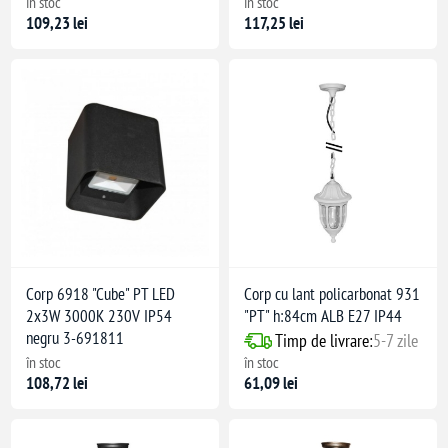
în stoc
în stoc
109,23 lei
117,25 lei
Corp 6918 "Cube" PT LED
Corp cu lant policarbonat 931
2x3W 3000K 230V IP54
"PT" h:84cm ALB E27 IP44
negru 3-691811
Timp de livrare:
5-7 zile
în stoc
în stoc
108,72 lei
61,09 lei