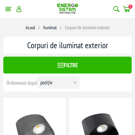
0
erge filtrele
Acasă
Iluminat
Corpuri de iluminat exterior
1880,00 lei
Corpuri de iluminat exterior
1880
FILTRE
Ordonează după
ezidențiale