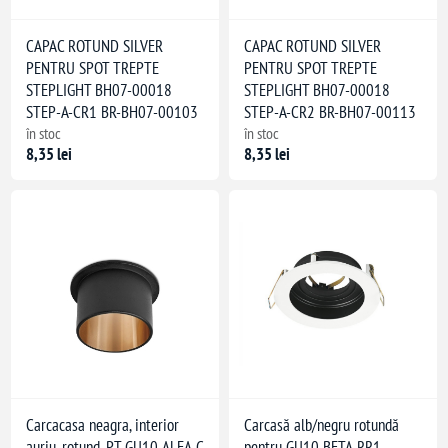
CAPAC ROTUND SILVER
CAPAC ROTUND SILVER
PENTRU SPOT TREPTE
PENTRU SPOT TREPTE
STEPLIGHT BH07-00018
STEPLIGHT BH07-00018
60 mm
STEP-A-CR1 BR-BH07-00103
STEP-A-CR2 BR-BH07-00113
în stoc
în stoc
8,35 lei
8,35 lei
Carcacasa neagra, interior
Carcasă alb/negru rotundă
auriu, rotund, PT GU10 ALFA-C
pentru GU10 BETA-RR1