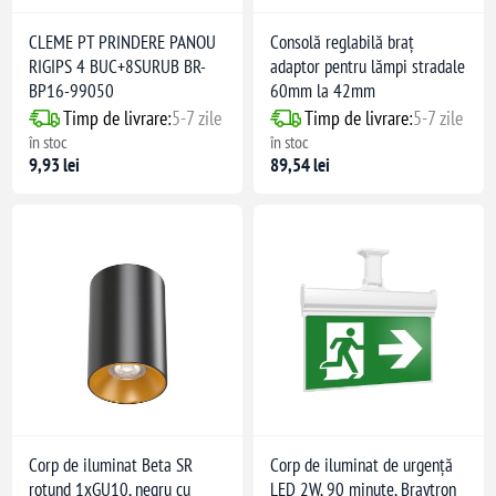
CLEME PT PRINDERE PANOU
Consolă reglabilă braț
RIGIPS 4 BUC+8SURUB BR-
adaptor pentru lămpi stradale
BP16-99050
60mm la 42mm
Timp de livrare:
5-7 zile
Timp de livrare:
5-7 zile
în stoc
în stoc
9,93 lei
89,54 lei
Corp de iluminat Beta SR
Corp de iluminat de urgență
rotund 1xGU10, negru cu
LED 2W, 90 minute, Braytron