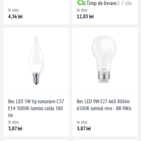
Timp de livrare:
5-7 zile
în stoc
în stoc
4,36 lei
12,83 lei
Bec LED 5W tip lumanare C37
Bec LED 9W E27 A60 806lm
E14 3000K lumina calda 380
6500K lumină rece - BR-9W.6
lm
în stoc
în stoc
3,87 lei
3,87 lei