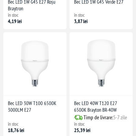
Bec LED 1W G45 E27 Roșu
Bec LED 1W G45 Verde E27
Braytron
în stoc
în stoc
4,19 lei
3,87 lei
Bec LED 30W T100 6500K
Bec LED 40W T120 E27
3000LM E27
6500K Brayton BR-40W
Timp de livrare:
5-7 zile
în stoc
în stoc
18,76 lei
25,39 lei