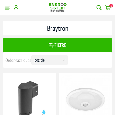
0
erge filtrele
Braytron
:
878,00 lei
FILTRE
878
Ordonează după