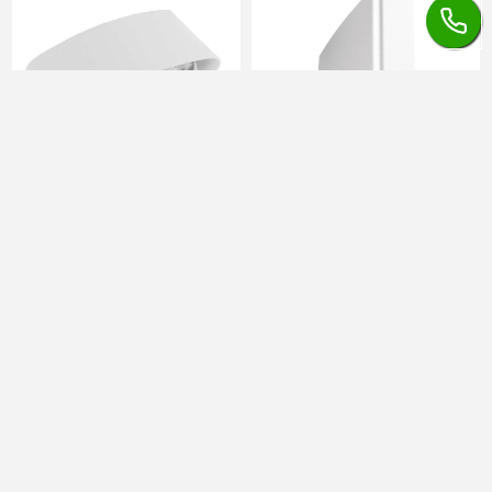
Corp de iluminat LED de
Corp de iluminat LED de
perete 6W 3000K VECTOR-B-
perete 6W 3in1 VECTOR-B-WL
WL Alb IP65
Alb IP65
în stoc
în stoc
52,15 lei
55,82 lei