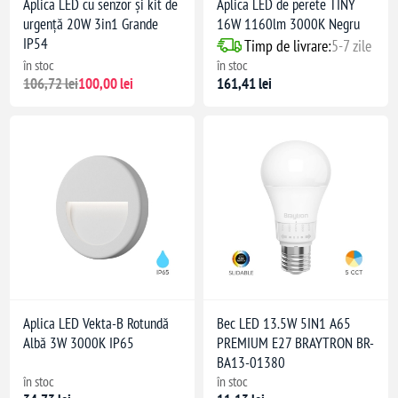
Aplica LED cu senzor și kit de
Aplica LED de perete TINY
urgență 20W 3in1 Grande
16W 1160lm 3000K Negru
IP54
Timp de livrare:
5-7 zile
în stoc
în stoc
106,72 lei
100,00 lei
161,41 lei
Aplica LED Vekta-B Rotundă
Bec LED 13.5W 5IN1 A65
Albă 3W 3000K IP65
PREMIUM E27 BRAYTRON BR-
BA13-01380
în stoc
în stoc