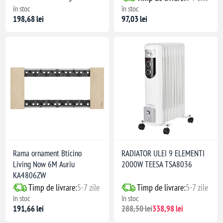
în stoc
în stoc
198,68 lei
97,03 lei
Rama ornament Bticino
RADIATOR ULEI 9 ELEMENTI
Living Now 6M Auriu
2000W TEESA TSA8036
KA4806ZW
Timp de livrare:
5-7 zile
Timp de livrare:
5-7 zile
în stoc
în stoc
191,66 lei
288,50 lei
338,98 lei