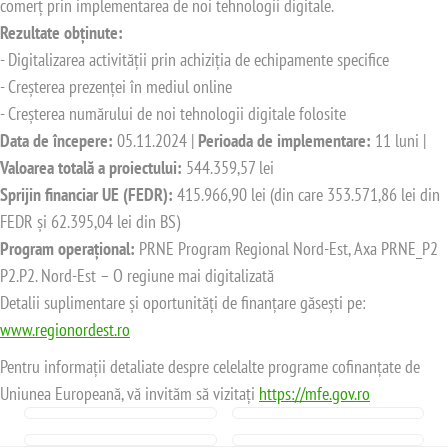
comerț prin implementarea de noi tehnologii digitale.
Rezultate obținute:
- Digitalizarea activității prin achiziția de echipamente specifice
- Creșterea prezenței în mediul online
- Creșterea numărului de noi tehnologii digitale folosite
Data de începere:
05.11.2024 |
Perioada de implementare:
11 luni |
Valoarea totală a proiectului:
544.359,57 lei
Sprijin financiar UE (FEDR):
415.966,90 lei (din care 353.571,86 lei din
FEDR și 62.395,04 lei din BS)
Program operațional:
PRNE Program Regional Nord-Est, Axa PRNE_P2
P2.P2. Nord-Est – O regiune mai digitalizată
Detalii suplimentare și oportunități de finanțare găsești pe:
www.regionordest.ro
Pentru informații detaliate despre celelalte programe cofinanțate de
Uniunea Europeană, vă invităm să vizitați
https://mfe.gov.ro