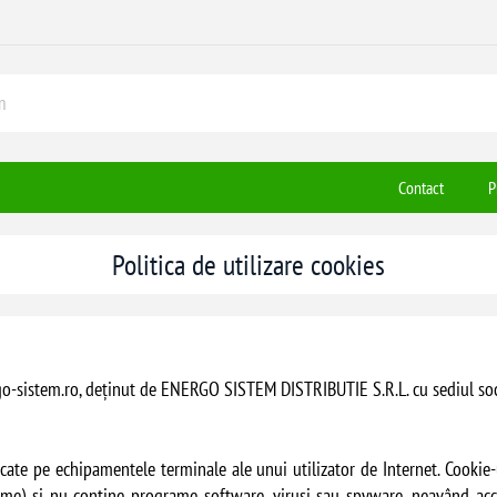
Contact
P
Politica de utilizare cookies
rgo-sistem.ro, deținut de ENERGO SISTEM DISTRIBUTIE S.R.L. cu sediul soci
ocate pe echipamentele terminale ale unui utilizator de Internet. Cookie-
ome) și nu conține programe software, viruși sau spyware, neavând acces