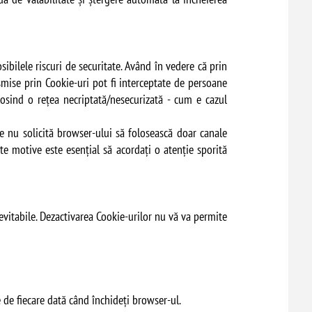
osibilele riscuri de securitate. Având în vedere că prin
nsmise prin Cookie-uri pot fi interceptate de persoane
losind o rețea necriptată/nesecurizată - cum e cazul
te nu solicită browser-ului să folosească doar canale
ste motive este esențial să acordați o atenție sporită
inevitabile. Dezactivarea Cookie-urilor nu vă va permite
re de fiecare dată când închideți browser-ul.