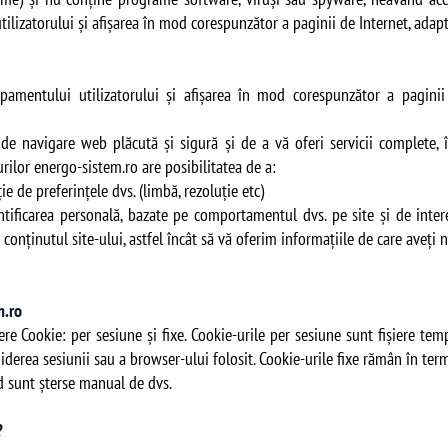
lizatorului şi afişarea în mod corespunzător a paginii de Internet, adapta
pamentului utilizatorului şi afişarea în mod corespunzător a paginii 
 de navigare web plăcută și sigură și de a vă oferi servicii complete
rilor energo-sistem.ro are posibilitatea de a:
ie de preferințele dvs. (limbă, rezoluție etc)
ntificarea personală, bazate pe comportamentul dvs. pe site și de inte
 conținutul site-ului, astfel încât să vă oferim informațiile de care aveți 
em.ro
ere Cookie: per sesiune și fixe. Cookie-urile per sesiune sunt fișiere tem
hiderea sesiunii sau a browser-ului folosit. Cookie-urile fixe rămân în ter
d sunt șterse manual de dvs.
o?