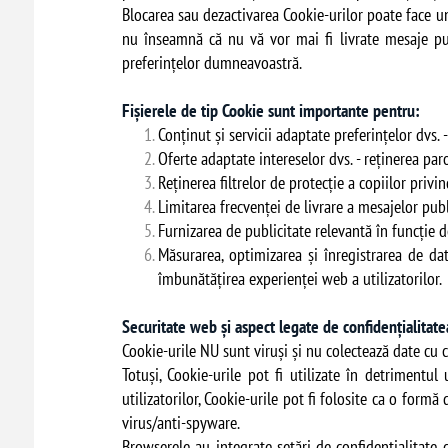
Blocarea sau dezactivarea Cookie-urilor poate face un
nu înseamnă că nu vă vor mai fi livrate mesaje pub
preferințelor dumneavoastră.
Fișierele de tip Cookie sunt importante pentru:
Conținut și servicii adaptate preferințelor dvs. -
Oferte adaptate intereselor dvs. - reținerea paro
Reținerea filtrelor de protecție a copiilor priv
Limitarea frecvenței de livrare a mesajelor publ
Furnizarea de publicitate relevantă în funcție de
Măsurarea, optimizarea și înregistrarea de dat
îmbunătățirea experienței web a utilizatorilor.
Securitate web și aspect legate de confidențialitatea
Cookie-urile NU sunt viruși și nu colectează date cu 
Totuși, Cookie-urile pot fi utilizate în detrimentul
utilizatorilor, Cookie-urile pot fi folosite ca o form
virus/anti-spyware.
Browserele au integrate setări de confidențialitate 