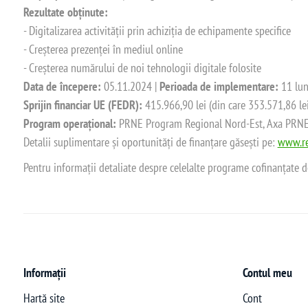
Rezultate obținute:
- Digitalizarea activității prin achiziția de echipamente specifice
- Creșterea prezenței în mediul online
- Creșterea numărului de noi tehnologii digitale folosite
Data de începere:
05.11.2024 |
Perioada de implementare:
11 lun
Sprijin financiar UE (FEDR):
415.966,90 lei (din care 353.571,86 le
Program operațional:
PRNE Program Regional Nord-Est, Axa PRNE_P
Detalii suplimentare și oportunități de finanțare găsești pe:
www.re
Pentru informații detaliate despre celelalte programe cofinanțate 
Informații
Contul meu
Hartă site
Cont