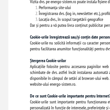
Vizita dvs. pe energo-sistem.ro poate instala fișiere
Performanța site-ului
Înregistrarea dvs. (log in, newsletter etc.), profi
Locația dvs., în scopul targetării geografice
Dar și pentru a vă putea livra conținut publicitar per
Cookie-urile înregistrează sau/și conțin date perso
Cookie-urile nu solicită informații cu caracter persona
pentru facilitarea anumitor funcționalități pentru dvs
Ștergerea Cookie-urilor
Aplicațiile folosite pentru accesarea paginilor web 
schimbate de dvs. astfel încât instalarea automată 
disponibile în câmpul de setări al browser-ului web. 
website-ului energo-sistem.ro.
De ce sunt Cookie-urile importante pentru Interne
Cookie-urile sunt importante pentru funcționarea efi
personalizată în funcție de interesele, preferințele ș