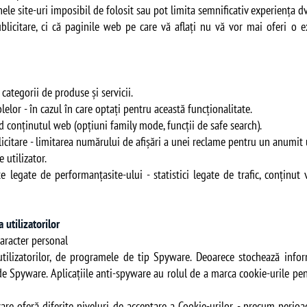
ele site-uri imposibil de folosit sau pot limita semnificativ experiența dv
licitare, ci că paginile web pe care vă aflați nu vă vor mai oferi o 
 categorii de produse și servicii.
lelor - în cazul în care optați pentru această funcționalitate.
ind conținutul web (opțiuni family mode, funcții de safe search).
icitare - limitarea numărului de afișări a unei reclame pentru un anumit u
 utilizator.
e legate de performanțasite-ului - statistici legate de trafic, conținut
 utilizatorilor
caracter personal
 utilizatorilor, de programele de tip Spyware. Deoarece stochează infor
ă de Spyware. Aplicațiile anti-spyware au rolul de a marca cookie-urile pen
care oferă diferite niveluri de acceptare a Cookie-urilor - precum perioa