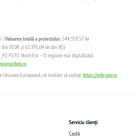
i |
Valoarea totală a proiectului:
544.359,57 lei
i din FEDR și 62.395,04 lei din BS)
2 P2.P2. Nord-Est – O regiune mai digitalizată
gionordest.ro
de Uniunea Europeană, vă invităm să vizitați
https://mfe.gov.ro
Serviciu clienți
Caută