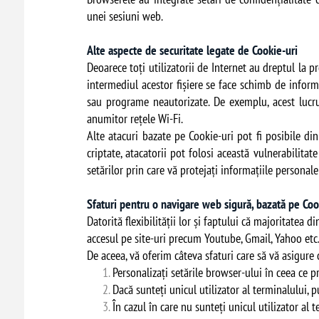
unei sesiuni web.
Alte aspecte de securitate legate de Cookie-uri
Deoarece toți utilizatorii de Internet au dreptul la pr
intermediul acestor fișiere se face schimb de informa
sau programe neautorizate. De exemplu, acest lucru 
anumitor rețele Wi-Fi.
Alte atacuri bazate pe Cookie-uri pot fi posibile di
criptate, atacatorii pot folosi această vulnerabilita
setărilor prin care vă protejați informațiile personal
Sfaturi pentru o navigare web sigură, bazată pe Co
Datorită flexibilității lor și faptului că majoritatea 
accesul pe site-uri precum Youtube, Gmail, Yahoo etc
De aceea, vă oferim câteva sfaturi care să vă asigure
Personalizați setările browser-ului în ceea ce p
Dacă sunteți unicul utilizator al terminalului, 
În cazul în care nu sunteți unicul utilizator al