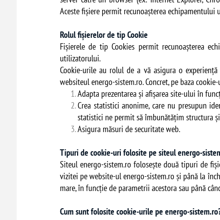
Aceste fişiere permit recunoaşterea echipamentului uti
Rolul fișierelor de tip Cookie
Fișierele de tip Cookies permit recunoaşterea echi
utilizatorului.
Cookie-urile au rolul de a vă asigura o experiență
websiteul energo-sistem.ro. Concret, pe baza cookie-u
Adapta prezentarea și afișarea site-ului în funcț
Crea statistici anonime, care nu presupun ide
statistici ne permit să îmbunătățim structura și
Asigura măsuri de securitate web.
Tipuri de cookie-uri folosite pe siteul energo-sist
Siteul energo-sistem.ro folosește două tipuri de fiși
vizitei pe website-ul energo-sistem.ro și până la înc
mare, în funcție de parametrii acestora sau până cân
Cum sunt folosite cookie-urile pe energo-sistem.r