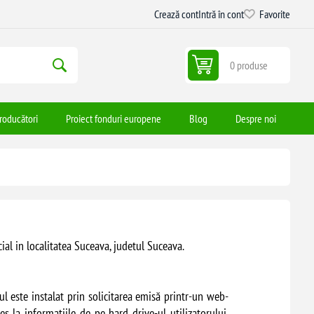
Crează cont
Intră în cont
Favorite
0 produse
roducători
Proiect fonduri europene
Blog
Despre noi
al in localitatea Suceava, judetul Suceava.
ul este instalat prin solicitarea emisă printr-un web-
 la informațiile de pe hard drive-ul utilizatorului.