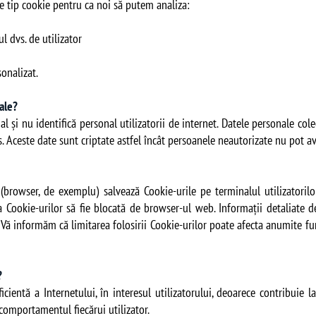
 de tip cookie pentru ca noi să putem analiza:
lul dvs. de utilizator
sonalizat.
nale?
l și nu identifică personal utilizatorii de internet. Datele personale cole
. Aceste date sunt criptate astfel încât persoanele neautorizate nu pot av
(browser, de exemplu) salvează Cookie-urile pe terminalul utilizatorilor
a Cookie-urilor să fie blocată de browser-ul web. Informații detaliate 
Vă informăm că limitarea folosirii Cookie-urilor poate afecta anumite fun
t?
cientă a Internetului, în interesul utilizatorului, deoarece contribuie
i comportamentul fiecărui utilizator.