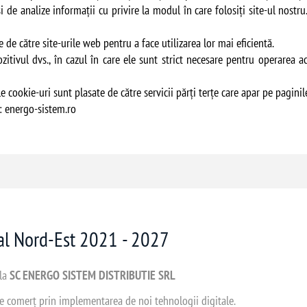
și de analize informații cu privire la modul în care folosiți site-ul nostr
te de către site-urile web pentru a face utilizarea lor mai eficientă.
tivul dvs., în cazul în care ele sunt strict necesare pentru operarea ace
ele cookie-uri sunt plasate de către servicii părţi terţe care apar pe pagini
: energo-sistem.ro
nal Nord-Est 2021 - 2027
 la
SC ENERGO SISTEM DISTRIBUTIE SRL
 de comerț prin implementarea de noi tehnologii digitale.