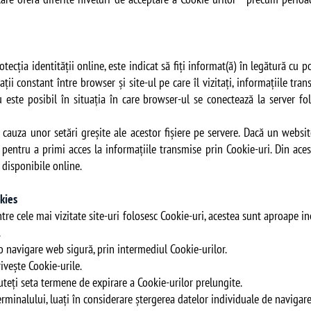
otecția identității online, este indicat să fiți informat(ă) în legătură cu p
ții constant între browser și site-ul pe care îl vizitați, informațiile tra
este posibil în situația în care browser-ul se conectează la server fo
n cauza unor setări greșite ale acestor fișiere pe servere. Dacă un websi
te pentru a primi acces la informațiile transmise prin Cookie-uri. Din ace
e disponibile online.
okies
dintre cele mai vizitate site-uri folosesc Cookie-uri, acestea sunt aproape 
.
 o navigare web sigură, prin intermediul Cookie-urilor.
rivește Cookie-urile.
puteți seta termene de expirare a Cookie-urilor prelungite.
 terminalului, luați în considerare ștergerea datelor individuale de naviga