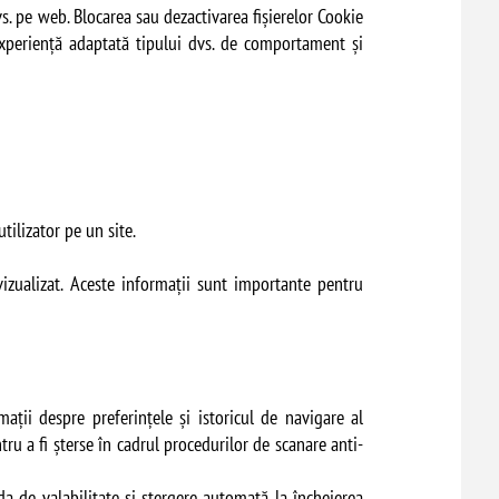
s. pe web. Blocarea sau dezactivarea fișierelor Cookie
experiență adaptată tipului dvs. de comportament și
tilizator pe un site.
 vizualizat. Aceste informații sunt importante pentru
mații despre preferințele și istoricul de navigare al
tru a fi șterse în cadrul procedurilor de scanare anti-
da de valabilitate și ștergere automată la încheierea