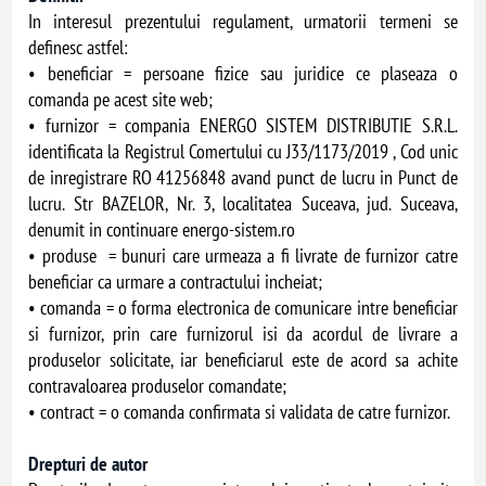
In interesul prezentului regulament, urmatorii termeni se
definesc astfel:
• beneficiar = persoane fizice sau juridice ce plaseaza o
comanda pe acest site web;
• furnizor = compania ENERGO SISTEM DISTRIBUTIE S.R.L.
identificata la Registrul Comertului cu J33/1173/2019 , Cod unic
de inregistrare RO 41256848 avand punct de lucru in Punct de
lucru. Str BAZELOR, Nr. 3, localitatea Suceava, jud. Suceava,
denumit in continuare energo-sistem.ro
• produse = bunuri care urmeaza a fi livrate de furnizor catre
beneficiar ca urmare a contractului incheiat;
• comanda = o forma electronica de comunicare intre beneficiar
si furnizor, prin care furnizorul isi da acordul de livrare a
produselor solicitate, iar beneficiarul este de acord sa achite
contravaloarea produselor comandate;
• contract = o comanda confirmata si validata de catre furnizor.
Drepturi de autor