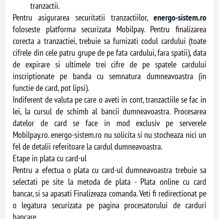
tranzactii.
Pentru asigurarea securitatii tranzactiilor,
energo-sistem.ro
foloseste platforma securizata Mobilpay. Pentru finalizarea
corecta a tranzactiei, trebuie sa furnizati codul cardului (toate
cifrele din cele patru grupe de pe fata cardului, fara spatii), data
de expirare si ultimele trei cifre de pe spatele cardului
inscriptionate pe banda cu semnatura dumneavoastra (in
functie de card, pot lipsi).
Indiferent de valuta pe care o aveti in cont, tranzactiile se fac in
lei, la cursul de schimb al bancii dumneavoastra. Procesarea
datelor de card se face in mod exclusiv pe serverele
Mobilpay.ro. energo-sistem.ro nu solicita si nu stocheaza nici un
fel de detalii referitoare la cardul dumneavoastra.
Etape in plata cu card-ul
Pentru a efectua o plata cu card-ul dumneavoastra trebuie sa
selectati pe site la metoda de plata - Plata online cu card
bancar, si sa apasati Finalizeaza comanda. Veti fi redirectionat pe
o legatura securizata pe pagina procesatorului de carduri
bancare.