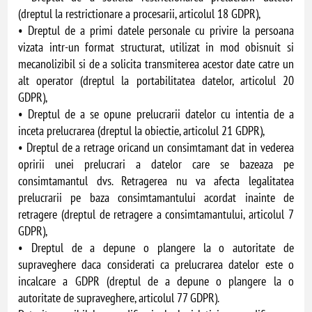
(dreptul la restrictionare a procesarii, articolul 18 GDPR),
• Dreptul de a primi datele personale cu privire la persoana
vizata intr-un format structurat, utilizat in mod obisnuit si
mecanolizibil si de a solicita transmiterea acestor date catre un
alt operator (dreptul la portabilitatea datelor, articolul 20
GDPR),
• Dreptul de a se opune prelucrarii datelor cu intentia de a
inceta prelucrarea (dreptul la obiectie, articolul 21 GDPR),
• Dreptul de a retrage oricand un consimtamant dat in vederea
opririi unei prelucrari a datelor care se bazeaza pe
consimtamantul dvs. Retragerea nu va afecta legalitatea
prelucrarii pe baza consimtamantului acordat inainte de
retragere (dreptul de retragere a consimtamantului, articolul 7
GDPR),
• Dreptul de a depune o plangere la o autoritate de
supraveghere daca considerati ca prelucrarea datelor este o
incalcare a GDPR (dreptul de a depune o plangere la o
autoritate de supraveghere, articolul 77 GDPR).