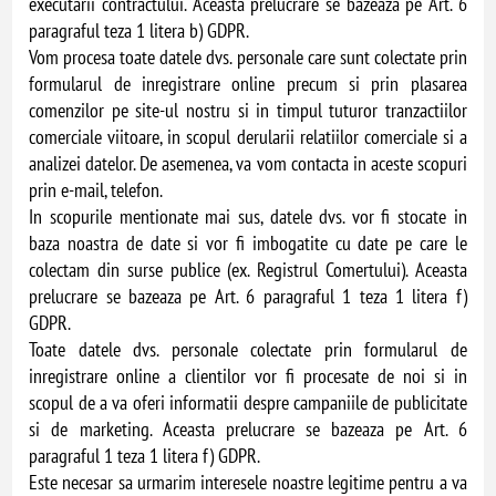
executarii contractului. Aceasta prelucrare se bazeaza pe Art. 6
paragraful teza 1 litera b) GDPR.
Vom procesa toate datele dvs. personale care sunt colectate prin
formularul de inregistrare online precum si prin plasarea
comenzilor pe site-ul nostru si in timpul tuturor tranzactiilor
comerciale viitoare, in scopul derularii relatiilor comerciale si a
analizei datelor. De asemenea, va vom contacta in aceste scopuri
prin e-mail, telefon.
In scopurile mentionate mai sus, datele dvs. vor fi stocate in
baza noastra de date si vor fi imbogatite cu date pe care le
colectam din surse publice (ex. Registrul Comertului). Aceasta
prelucrare se bazeaza pe Art. 6 paragraful 1 teza 1 litera f)
GDPR.
Toate datele dvs. personale colectate prin formularul de
inregistrare online a clientilor vor fi procesate de noi si in
scopul de a va oferi informatii despre campaniile de publicitate
si de marketing. Aceasta prelucrare se bazeaza pe Art. 6
paragraful 1 teza 1 litera f) GDPR.
Este necesar sa urmarim interesele noastre legitime pentru a va