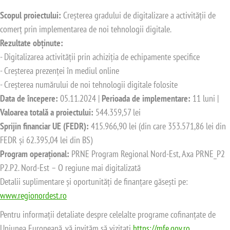
Scopul proiectului:
Creșterea gradului de digitalizare a activității de
comerț prin implementarea de noi tehnologii digitale.
Rezultate obținute:
- Digitalizarea activității prin achiziția de echipamente specifice
- Creșterea prezenței în mediul online
- Creșterea numărului de noi tehnologii digitale folosite
Data de începere:
05.11.2024 |
Perioada de implementare:
11 luni |
Valoarea totală a proiectului:
544.359,57 lei
Sprijin financiar UE (FEDR):
415.966,90 lei (din care 353.571,86 lei din
FEDR și 62.395,04 lei din BS)
Program operațional:
PRNE Program Regional Nord-Est, Axa PRNE_P2
P2.P2. Nord-Est – O regiune mai digitalizată
Detalii suplimentare și oportunități de finanțare găsești pe:
www.regionordest.ro
Pentru informații detaliate despre celelalte programe cofinanțate de
Uniunea Europeană, vă invităm să vizitați
https://mfe.gov.ro