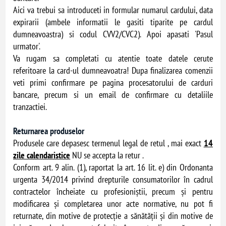
Aici va trebui sa introduceti in formular numarul cardului, data
expirarii (ambele informatii le gasiti tiparite pe cardul
dumneavoastra) si codul CVV2/CVC2). Apoi apasati 'Pasul
urmator'.
Va rugam sa completati cu atentie toate datele cerute
referitoare la card-ul dumneavoatra! Dupa finalizarea comenzii
veti primi confirmare pe pagina procesatorului de carduri
bancare, precum si un email de confirmare cu detaliile
tranzactiei.
Returnarea produselor
Produsele care depasesc termenul legal de retul , mai exact
14
zile calendaristice
NU se accepta la retur .
Conform art. 9 alin. (1), raportat la art. 16 lit. e) din Ordonanta
urgenta 34/2014 privind drepturile consumatorilor în cadrul
contractelor încheiate cu profesioniştii, precum şi pentru
modificarea şi completarea unor acte normative, nu pot fi
returnate, din motive de protecţie a sănătăţii și din motive de