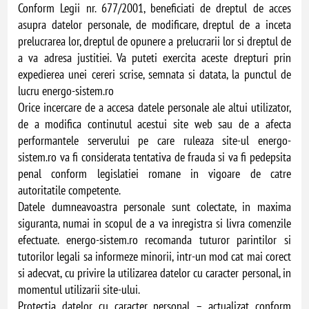
Conform Legii nr. 677/2001, beneficiati de dreptul de acces
asupra datelor personale, de modificare, dreptul de a inceta
prelucrarea lor, dreptul de opunere a prelucrarii lor si dreptul de
a va adresa justitiei. Va puteti exercita aceste drepturi prin
expedierea unei cereri scrise, semnata si datata, la punctul de
lucru energo-sistem.ro
Orice incercare de a accesa datele personale ale altui utilizator,
de a modifica continutul acestui site web sau de a afecta
performantele serverului pe care ruleaza site-ul energo-
sistem.ro va fi considerata tentativa de frauda si va fi pedepsita
penal conform legislatiei romane in vigoare de catre
autoritatile competente.
Datele dumneavoastra personale sunt colectate, in maxima
siguranta, numai in scopul de a va inregistra si livra comenzile
efectuate. energo-sistem.ro recomanda tuturor parintilor si
tutorilor legali sa informeze minorii, intr-un mod cat mai corect
si adecvat, cu privire la utilizarea datelor cu caracter personal, in
momentul utilizarii site-ului.
Protectia datelor cu caracter personal – actualizat conform