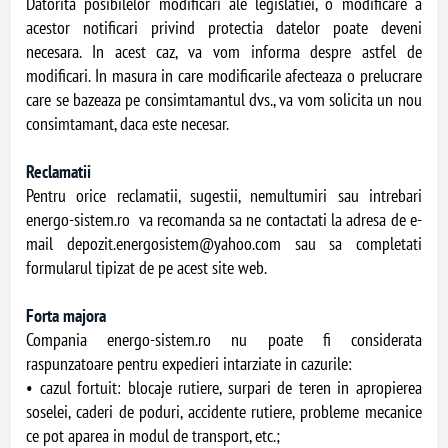
Datorita posibilelor modificari ale legislatiei, o modificare a
acestor notificari privind protectia datelor poate deveni
necesara. In acest caz, va vom informa despre astfel de
modificari. In masura in care modificarile afecteaza o prelucrare
care se bazeaza pe consimtamantul dvs., va vom solicita un nou
consimtamant, daca este necesar.
Reclamatii
Pentru orice reclamatii, sugestii, nemultumiri sau intrebari
energo-sistem.ro va recomanda sa ne contactati la adresa de e-
mail
depozit.energosistem@yahoo.com
sau sa completati
formularul tipizat de pe acest site web.
Forta majora
Compania energo-sistem.ro nu poate fi considerata
raspunzatoare pentru expedieri intarziate in cazurile:
• cazul fortuit: blocaje rutiere, surpari de teren in apropierea
soselei, caderi de poduri, accidente rutiere, probleme mecanice
ce pot aparea in modul de transport, etc.;