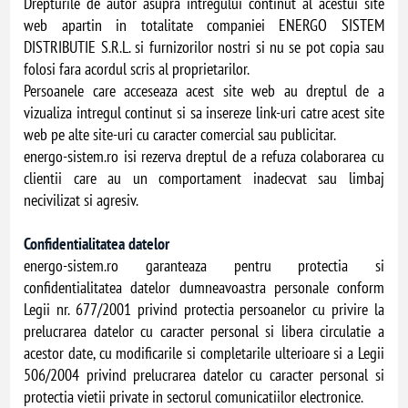
Drepturile de autor asupra intregului continut al acestui site
web apartin in totalitate companiei ENERGO SISTEM
DISTRIBUTIE S.R.L. si furnizorilor nostri si nu se pot copia sau
folosi fara acordul scris al proprietarilor.
Persoanele care acceseaza acest site web au dreptul de a
vizualiza intregul continut si sa insereze link-uri catre acest site
web pe alte site-uri cu caracter comercial sau publicitar.
energo-sistem.ro isi rezerva dreptul de a refuza colaborarea cu
clientii care au un comportament inadecvat sau limbaj
necivilizat si agresiv.
Confidentialitatea datelor
energo-sistem.ro garanteaza pentru protectia si
confidentialitatea datelor dumneavoastra personale conform
Legii nr. 677/2001 privind protectia persoanelor cu privire la
prelucrarea datelor cu caracter personal si libera circulatie a
acestor date, cu modificarile si completarile ulterioare si a Legii
506/2004 privind prelucrarea datelor cu caracter personal si
protectia vietii private in sectorul comunicatiilor electronice.