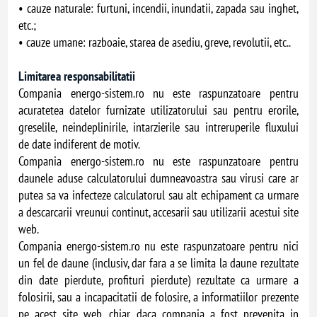
• cauze naturale: furtuni, incendii, inundatii, zapada sau inghet,
etc.;
• cauze umane: razboaie, starea de asediu, greve, revolutii, etc..
Limitarea responsabilitatii
Compania energo-sistem.ro nu este raspunzatoare pentru
acuratetea datelor furnizate utilizatorului sau pentru erorile,
greselile, neindeplinirile, intarzierile sau intreruperile fluxului
de date indiferent de motiv.
Compania energo-sistem.ro nu este raspunzatoare pentru
daunele aduse calculatorului dumneavoastra sau virusi care ar
putea sa va infecteze calculatorul sau alt echipament ca urmare
a descarcarii vreunui continut, accesarii sau utilizarii acestui site
web.
Compania energo-sistem.ro nu este raspunzatoare pentru nici
un fel de daune (inclusiv, dar fara a se limita la daune rezultate
din date pierdute, profituri pierdute) rezultate ca urmare a
folosirii, sau a incapacitatii de folosire, a informatiilor prezente
pe acest site web, chiar daca compania a fost prevenita in