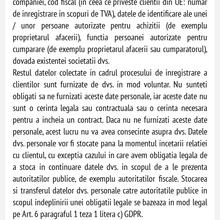
companiei, cod fiscal (in ceea ce priveste clientii din UE: numar
de inregistrare in scopuri de TVA), datele de identificare ale unei
/ unor persoane autorizate pentru achizitii (de exemplu
proprietarul afacerii), functia persoanei autorizate pentru
cumparare (de exemplu proprietarul afacerii sau cumparatorul),
dovada existentei societatii dvs.
Restul datelor colectate in cadrul procesului de inregistrare a
clientilor sunt furnizate de dvs. in mod voluntar. Nu sunteti
obligati sa ne furnizati aceste date personale, iar aceste date nu
sunt o cerinta legala sau contractuala sau o cerinta necesara
pentru a incheia un contract. Daca nu ne furnizati aceste date
personale, acest lucru nu va avea consecinte asupra dvs. Datele
dvs. personale vor fi stocate pana la momentul incetarii relatiei
cu clientul, cu exceptia cazului in care avem obligatia legala de
a stoca in continuare datele dvs. in scopul de a le prezenta
autoritatilor publice, de exemplu autoritatilor fiscale. Stocarea
si transferul datelor dvs. personale catre autoritatile publice in
scopul indeplinirii unei obligatii legale se bazeaza in mod legal
pe Art. 6 paragraful 1 teza 1 litera c) GDPR.