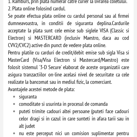
1. Ramburs, prin plata numerar catre curier la livrarea coletului.
2. Plata online folosind cardul.
Se poate efectua plata online cu cardul personal sau al firmei
dumneavoastra, in conditii de siguranta deplina.Cardurile
acceptate la plata sunt cele emise sub siglele VISA (Classic si
Electron) si MASTERCARD (inclusiv Maestro, daca au cod
CVV2/CVC2) active din punct de vedere plata online.
Pentru platile cu carduri de credit/debit emise sub sigla Visa si
MasterCard (Visa/Visa Electron si Mastercard/Maestro) este
folosit sistemul '3-D Secure' elaborat de aceste organizatii care
asigura tranzactiilor on-line acelasi nivel de securitate ca cele
realizate la bancomat sau in mediul fizic, la comerciant.
Avantajele acestei metode de plata:
siguranta
comoditate si usurinta in procesul de comanda
puteti trimite cadouri altei persoane (puteti face cadouri
celor dragi si in cazul in care sunteti in afara tarii sau in
alt judet
nu este perceput nici un comision suplimentar pentru