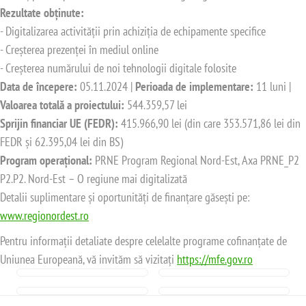
Rezultate obținute:
- Digitalizarea activității prin achiziția de echipamente specifice
- Creșterea prezenței în mediul online
- Creșterea numărului de noi tehnologii digitale folosite
Data de începere:
05.11.2024 |
Perioada de implementare:
11 luni |
Valoarea totală a proiectului:
544.359,57 lei
Sprijin financiar UE (FEDR):
415.966,90 lei (din care 353.571,86 lei din
FEDR și 62.395,04 lei din BS)
Program operațional:
PRNE Program Regional Nord-Est, Axa PRNE_P2
P2.P2. Nord-Est – O regiune mai digitalizată
Detalii suplimentare și oportunități de finanțare găsești pe:
www.regionordest.ro
Pentru informații detaliate despre celelalte programe cofinanțate de
Uniunea Europeană, vă invităm să vizitați
https://mfe.gov.ro