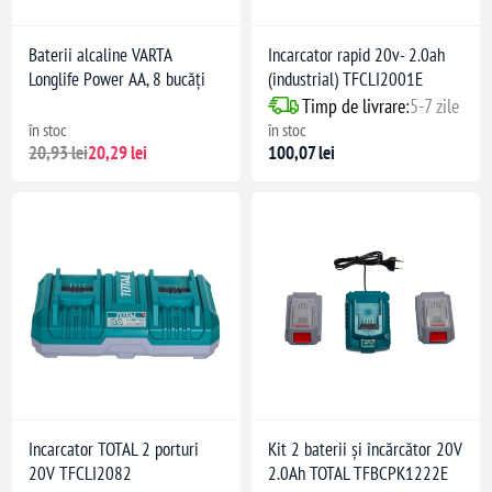
Baterii alcaline VARTA
Incarcator rapid 20v- 2.0ah
Longlife Power AA, 8 bucăți
(industrial) TFCLI2001E
Timp de livrare:
5-7 zile
în stoc
în stoc
20,93 lei
20,29 lei
100,07 lei
Incarcator TOTAL 2 porturi
Kit 2 baterii și încărcător 20V
20V TFCLI2082
2.0Ah TOTAL TFBCPK1222E