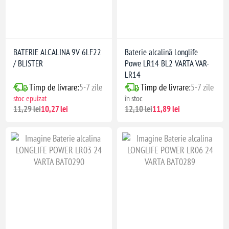
BATERIE ALCALINA 9V 6LF22
Baterie alcalină Longlife
/ BLISTER
Powe LR14 BL2 VARTA VAR-
LR14
Timp de livrare:
5-7 zile
Timp de livrare:
5-7 zile
stoc epuizat
în stoc
11,29 lei
10,27 lei
12,10 lei
11,89 lei