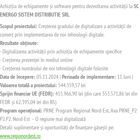
Achiziția de echipamente și software pentru dezvoltarea activității la
SC
ENERGO SISTEM DISTRIBUTIE SRL
Scopul proiectului:
Creșterea gradului de digitalizare a activității de
comerț prin implementarea de noi tehnologii digitale.
Rezultate obținute:
- Digitalizarea activității prin achiziția de echipamente specifice
- Creșterea prezenței în mediul online
- Creșterea numărului de noi tehnologii digitale folosite
Data de începere:
05.11.2024 |
Perioada de implementare:
11 luni |
Valoarea totală a proiectului:
544.359,57 lei
Sprijin financiar UE (FEDR):
415.966,90 lei (din care 353.571,86 lei din
FEDR și 62.395,04 lei din BS)
Program operațional:
PRNE Program Regional Nord-Est, Axa PRNE_P2
P2.P2. Nord-Est – O regiune mai digitalizată
Detalii suplimentare și oportunități de finanțare găsești pe:
www.regionordest.ro