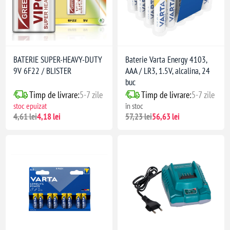
BATERIE SUPER-HEAVY-DUTY
Baterie Varta Energy 4103,
9V 6F22 / BLISTER
AAA / LR3, 1.5V, alcalina, 24
buc
Timp de livrare:
5-7 zile
Timp de livrare:
5-7 zile
stoc epuizat
în stoc
4,61 lei
4,18 lei
57,23 lei
56,63 lei