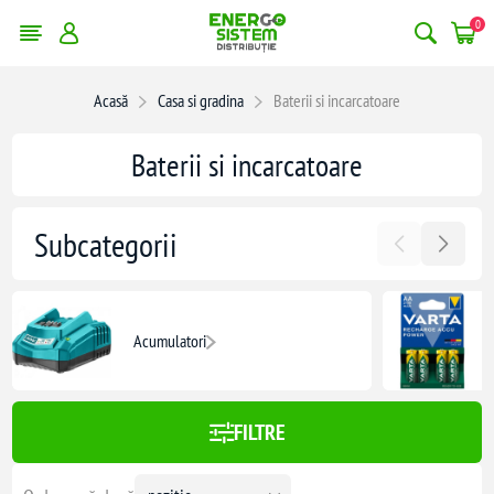
0
erge filtrele
Acasă
Casa si gradina
Baterii si incarcatoare
8849,00 lei
Baterii si incarcatoare
8849
Subcategorii
Acumulatori
FILTRE