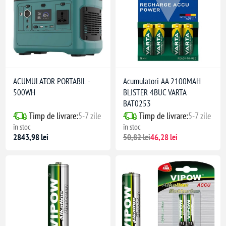
ACUMULATOR PORTABIL -
Acumulatori AA 2100MAH
500WH
BLISTER 4BUC VARTA
BAT0253
Timp de livrare:
5-7 zile
Timp de livrare:
5-7 zile
în stoc
în stoc
2843,98 lei
50,82 lei
46,28 lei