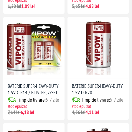
stoc epuizat
stoc epuizat
1,20 lei
1,09 lei
5,65 lei
4,88 lei
BATERIE SUPER-HEAVY-DUTY
BATERIE SUPER-HEAVY-DUTY
1.5V C-R14 / BLISTER, 2/SET
1.5V D-R20
Timp de livrare:
5-7 zile
Timp de livrare:
5-7 zile
stoc epuizat
stoc epuizat
7,14 lei
6,18 lei
4,56 lei
4,11 lei