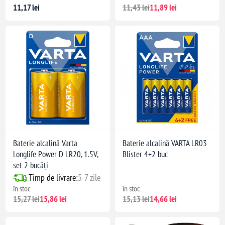
11,17 lei
11,43 lei
11,89 lei
Baterie alcalină Varta
Baterie alcalină VARTA LR03
Longlife Power D LR20, 1.5V,
Blister 4+2 buc
set 2 bucăți
Timp de livrare:
5-7 zile
în stoc
în stoc
15,27 lei
15,86 lei
15,13 lei
14,66 lei