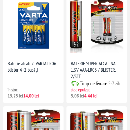
Baterie alcalină VARTA LR06
BATERIE SUPER-ALCALINA
blister 4+2 bucăți
1.5V AAA-LR03 / BLISTER,
2/SET
Timp de livrare:
5-7 zile
în stoc
stoc epuizat
15,25 lei
14,00 lei
5,08 lei
4,44 lei