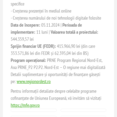
specifice
- Creșterea prezenței în mediul online
- Creșterea numărului de noi tehnologii digitale folosite
Data de începere:
05.11.2024 |
Perioada de
implementare:
11 luni |
Valoarea totală a proiectului:
544.359,57 lei
Sprijin financiar UE (FEDR):
415.966,90 lei (din care
353.571,86 lei din FEDR și 62.395,04 lei din BS)
Program operațional:
PRNE Program Regional Nord-Est,
Axa PRNE_P2 P2.P2. Nord-Est – O regiune mai digitalizată
Detalii suplimentare și oportunități de finanțare găsești
pe:
www.regionordest.ro
Pentru informații detaliate despre celelalte programe
cofinanțate de Uniunea Europeană, vă invităm să vizitați
https://mfe.gov.ro