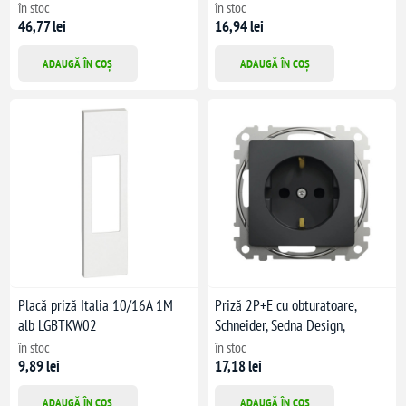
Schneider
în stoc
în stoc
46,77 lei
16,94 lei
ADAUGĂ ÎN COȘ
ADAUGĂ ÎN COȘ
Placă priză Italia 10/16A 1M
Priză 2P+E cu obturatoare,
alb LGBTKW02
Schneider, Sedna Design,
antracit
în stoc
în stoc
9,89 lei
17,18 lei
ADAUGĂ ÎN COȘ
ADAUGĂ ÎN COȘ