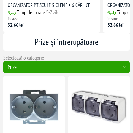
ORGANIZATOR PT SCULE 5 CLEME + 6 CÂRLIGE
ORGANIZATOR 
Timp de livrare:
5-7 zile
Timp de l
în stoc
în stoc
32,66 lei
32,66 lei
Prize și întrerupătoare
Selectează o categorie