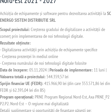
Nord-Est 2021 - 2027
Achiziția de echipamente și software pentru dezvoltarea activității la
SC
ENERGO SISTEM DISTRIBUTIE SRL
Scopul proiectului:
Creșterea gradului de digitalizare a activității de
comerț prin implementarea de noi tehnologii digitale.
Rezultate obținute:
- Digitalizarea activității prin achiziția de echipamente specifice
- Creșterea prezenței în mediul online
- Creșterea numărului de noi tehnologii digitale folosite
Data de începere:
05.11.2024 |
Perioada de implementare:
11 luni |
Valoarea totală a proiectului:
544.359,57 lei
Sprijin financiar UE (FEDR):
415.966,90 lei (din care 353.571,86 lei din
FEDR și 62.395,04 lei din BS)
Program operațional:
PRNE Program Regional Nord-Est, Axa PRNE_P2
P2.P2. Nord-Est – O regiune mai digitalizată
Detalii suplimentare și oportunități de finanțare găsești pe: