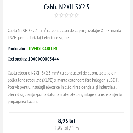
Cablu N2XH 3X2.5
Cablu N2XH 3x2.5 mm² cu conductori de cupru și izolație XLPE, manta
LSZH, pentru instalații electrice sigure.
Producător:
DIVERSI CABLURI
Cod produs:
1000000003444
Cablu electric N2XH 3x2.5 mm² cu conductori de cupru, izolație din
polietilenă reticulată (XLPE) și manta exterioară fără halogeni (LSZH).
Potrivit pentru instalații electrice în clădiri rezidențiale și industriale,
oferind siguranță sporită datorită materialelor ignifuge și a rezistenței la
propagarea flăcării.
8,95 lei
8,95 lei / 1 m