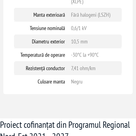
(XLPE)
Manta exterioară
Fără halogeni (LSZH)
Tensiune nominală
0,6/1 kV
Diametru exterior
10,5 mm
Temperatură de operare
-30°C la +90°C
Rezistență conductor
7,41 ohm/km
Culoare manta
Negru
Proiect cofinanțat din Programul Regional