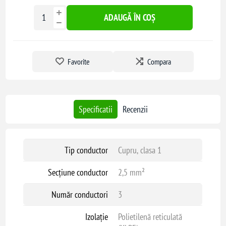
ADAUGĂ ÎN COȘ
Favorite
Compara
Specificatii
Recenzii
Tip conductor
Cupru, clasa 1
Secțiune conductor
2,5 mm²
Număr conductori
3
Izolație
Polietilenă reticulată