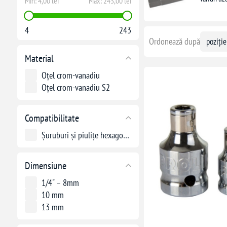
Min:
4,00 lei
Max:
243,00 lei
4
243
Ordonează după
Material
Oțel crom-vanadiu
Oțel crom-vanadiu S2
Compatibilitate
Șuruburi și piulițe hexagonale de 6-13 mm
Dimensiune
1/4" – 8mm
10 mm
13 mm