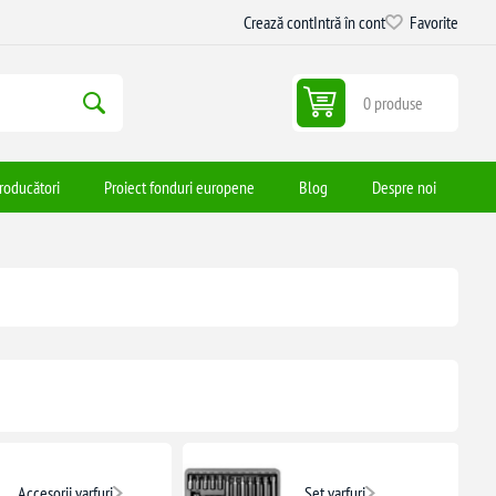
Crează cont
Intră în cont
Favorite
0 produse
roducători
Proiect fonduri europene
Blog
Despre noi
Accesorii varfuri
Set varfuri