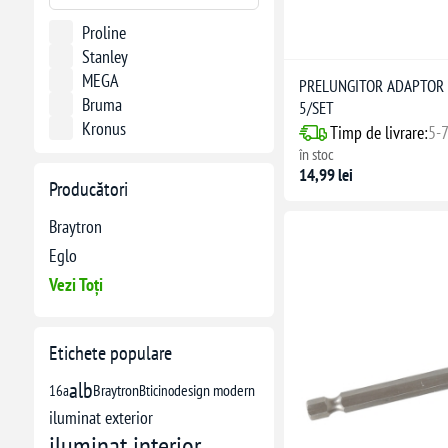
Proline
Stanley
MEGA
PRELUNGITOR ADAPTOR P
Bruma
5/SET
Kronus
Timp de livrare:
5-7
în stoc
14,99 lei
Producători
Braytron
Eglo
Vezi Toți
Etichete populare
alb
16a
Braytron
Bticino
design modern
iluminat exterior
iluminat interior