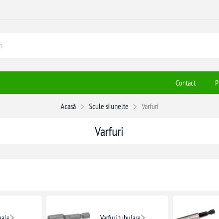
Contact
P
Acasă
Scule si unelte
Varfuri
Varfuri
uale
Varfuri tubulare