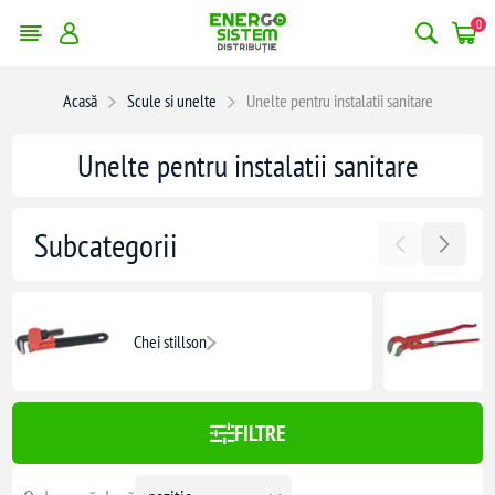
0
erge filtrele
Acasă
Scule si unelte
Unelte pentru instalatii sanitare
:
818,00 lei
Unelte pentru instalatii sanitare
818
Subcategorii
Chei stillson
FILTRE