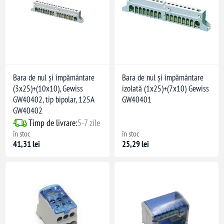
Bara de nul și împământare
Bara de nul și împământare
(3x25)+(10x10), Gewiss
izolată (1x25)+(7x10) Gewiss
GW40402, tip bipolar, 125A
GW40401
GW40402
Timp de livrare:
5-7 zile
în stoc
în stoc
41,31 lei
25,29 lei