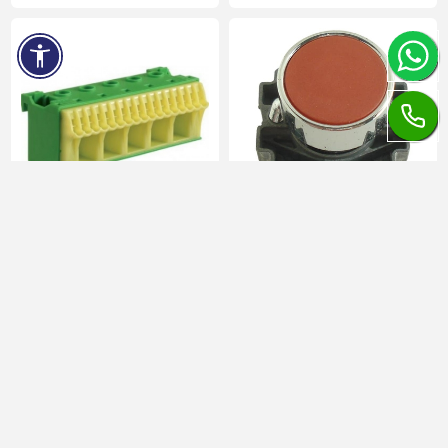
2208
Bornieră împământare 22
Buton cu revenire roșu INI
borne KN22E Hager
32-750
în stoc
în stoc
42,96 lei
6,73 lei
2,65 lei