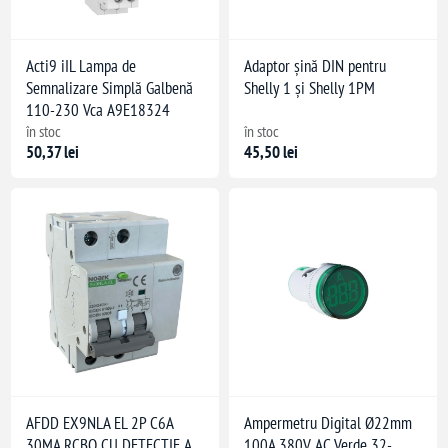
Acti9 iIL Lampa de
Adaptor șină DIN pentru
Semnalizare Simplă Galbenă
Shelly 1 și Shelly 1PM
110-230 Vca A9E18324
în stoc
în stoc
50,37 lei
45,50 lei
AFDD EX9NLA EL 2P C6A
Ampermetru Digital Ø22mm
30MA RCBO CU DETECTIE A
100A 380V AC Verde 32-