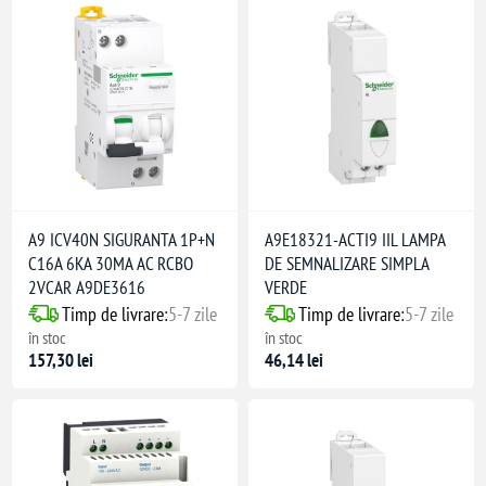
chidere uzuale
i comerciale
 industriale
A9 ICV40N SIGURANTA 1P+N
A9E18321-ACTI9 IIL LAMPA
C16A 6KA 30MA AC RCBO
DE SEMNALIZARE SIMPLA
2VCAR A9DE3616
VERDE
Timp de livrare:
5-7 zile
Timp de livrare:
5-7 zile
în stoc
în stoc
157,30 lei
46,14 lei
i electrice de interior
m monofazic
ne