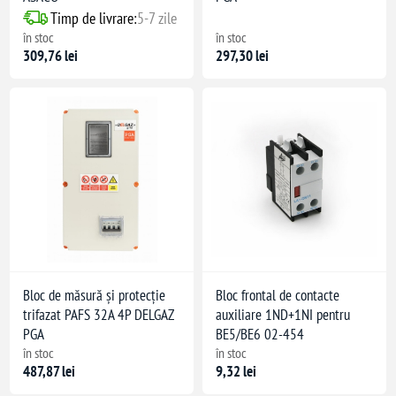
Timp de livrare:
5-7 zile
în stoc
în stoc
309,76 lei
297,30 lei
Bloc de măsură și protecție
Bloc frontal de contacte
trifazat PAFS 32A 4P DELGAZ
auxiliare 1ND+1NI pentru
PGA
BE5/BE6 02-454
în stoc
în stoc
487,87 lei
9,32 lei