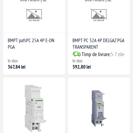
3-49
23-49)
BMPT pafsPC 25A 4P E-ON
BMPT PC 32A 4P DELGAZ PGA
PGA
TRANSPARENT
Timp de livrare:
5-7 zile
în stoc
în stoc
367,84 lei
392,80 lei
60947-2