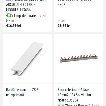
ARCULUI ELECTRIC 3
3802
MODULE 113636
Timp de livrare:
5-7 zile
în stoc
în stoc
416,59 lei
19,84 lei
dulară)
dinți)
nform IEC 60529
orm IEC 60529
Bandă de marcare ZB 5
Bara colectoare 2 faze
neimprimată
10mm2 63A 56 MU 1m
Noark 103864
Timp de livrare:
5-7 zile