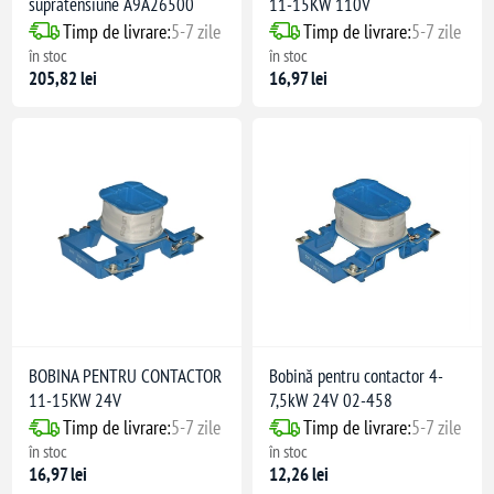
supratensiune A9A26500
11-15KW 110V
Timp de livrare:
5-7 zile
Timp de livrare:
5-7 zile
în stoc
în stoc
205,82 lei
16,97 lei
60947-2
N 61009-2-1
 60670-24
BOBINA PENTRU CONTACTOR
Bobină pentru contactor 4-
11-15KW 24V
7,5kW 24V 02-458
Timp de livrare:
5-7 zile
Timp de livrare:
5-7 zile
în stoc
în stoc
16,97 lei
12,26 lei