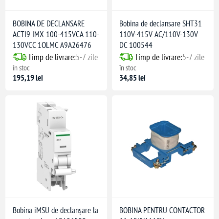
BOBINA DE DECLANSARE
Bobina de declansare SHT31
ACTI9 IMX 100-415VCA 110-
110V-415V AC/110V-130V
130VCC 1OLMC A9A26476
DC 100544
Timp de livrare:
5-7 zile
Timp de livrare:
5-7 zile
în stoc
în stoc
195,19 lei
34,85 lei
S C8201-1
 60204-1, EN/ISO 13850
2014/32/UE
Bobina iMSU de declanșare la
BOBINA PENTRU CONTACTOR