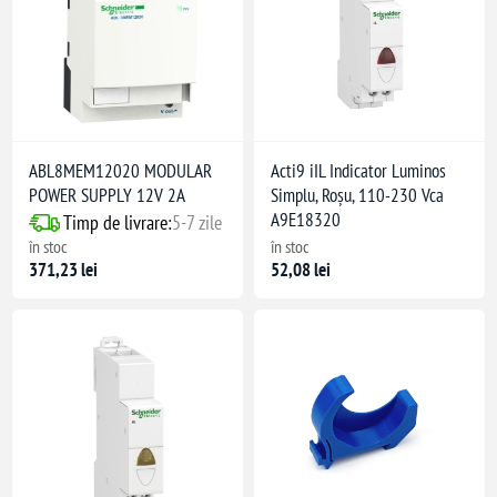
ru
lor de scurtcircuit
curtcircuitelor
are
ABL8MEM12020 MODULAR
Acti9 iIL Indicator Luminos
POWER SUPPLY 12V 2A
Simplu, Roșu, 110-230 Vca
im trifazic
A9E18320
Timp de livrare:
5-7 zile
în stoc
în stoc
e comandă
371,23 lei
52,08 lei