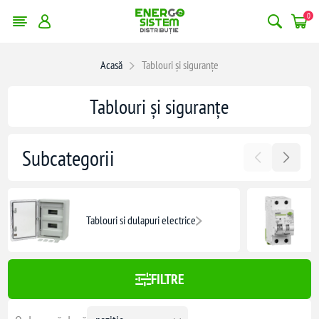
0
erge filtrele
Acasă
Tablouri și siguranțe
0074,00 lei
Tablouri și siguranțe
10074
Subcategorii
Tablouri si dulapuri electrice
FILTRE