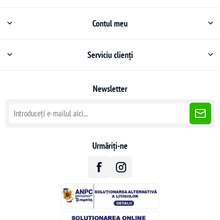
Contul meu
Serviciu clienți
Newsletter
Urmăriți-ne