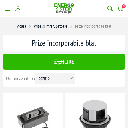
0
Acasă
Prize și întrerupătoare
Prize incorporabile blat
:
459,00 lei
Prize incorporabile blat
459
FILTRE
Ordonează după