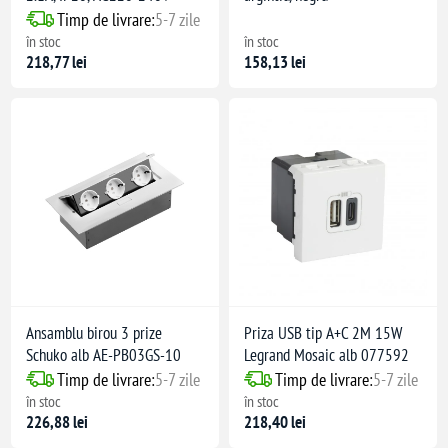
Timp de livrare:
5-7 zile
în stoc
în stoc
218,77 lei
158,13 lei
Ansamblu birou 3 prize
Priza USB tip A+C 2M 15W
Schuko alb AE-PB03GS-10
Legrand Mosaic alb 077592
Timp de livrare:
5-7 zile
Timp de livrare:
5-7 zile
în stoc
în stoc
226,88 lei
218,40 lei