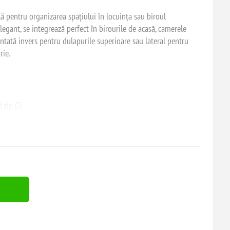
lă pentru organizarea spațiului în locuința sau biroul
gant, se integrează perfect în birourile de acasă, camerele
ontată invers pentru dulapurile superioare sau lateral pentru
rie.
 tip C)
modelului Avaro, oferind în plus un încărcător inductiv,
țional pentru telefon. Este ideală pentru ore lungi de lucru la
fonul. Această soluție este apreciată în special de persoanele care
teluri, magazine și universități.