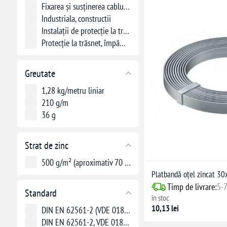
Fixarea și susținerea cablurilor electrice
Industriala, constructii
Instalații de protecție la trăsnet și legare la pământ
Protecție la trăsnet, împământare, egalizare de potențial
Greutate
1,28 kg/metru liniar
210 g/m
36 g
Strat de zinc
500 g/m² (aproximativ 70 µm)
Platbandă oțel zincat 3
Timp de livrare:
5-7
Standard
în stoc
10,13 lei
DIN EN 62561-2 (VDE 0185-561-2), VDE 0185-305 (IEC 62305)
DIN EN 62561-2, VDE 0185-305