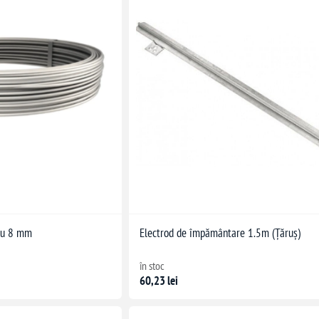
iu 8 mm
Electrod de împământare 1.5m (Țăruș)
în stoc
60,23 lei