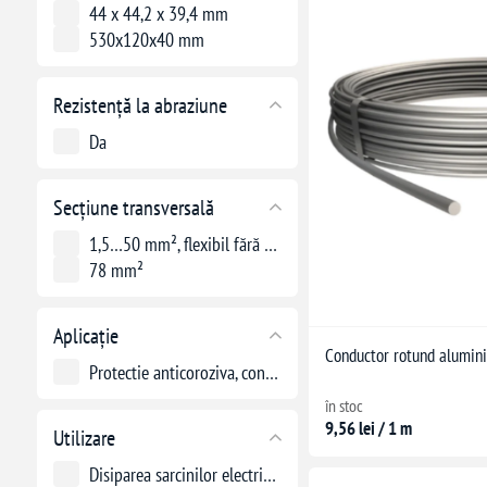
44 x 44,2 x 39,4 mm
530x120x40 mm
Rezistență la abraziune
Da
Secțiune transversală
1,5…50 mm², flexibil fără terminal; 1,5…50 mm², solid
78 mm²
Aplicație
Conductor rotund alumin
Protectie anticoroziva, conductivitate electrica
în stoc
9,56 lei / 1 m
Utilizare
Disiparea sarcinilor electrice rezultate în urma descărcării loviturii de trăsnet