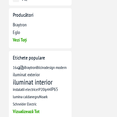
Producători
Braytron
Eglo
Vezi Toți
Etichete populare
alb
16a
Braytron
Bticino
design modern
iluminat exterior
iluminat interior
IP65
instalatii electrice
IP20
ip44
lumina calda
negru
Noark
Schneider Electric
Vizualizează Tot