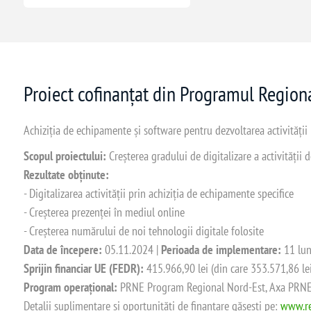
Proiect cofinanțat din Programul Regio
Achiziția de echipamente și software pentru dezvoltarea activității
Scopul proiectului:
Creșterea gradului de digitalizare a activității
Rezultate obținute:
- Digitalizarea activității prin achiziția de echipamente specifice
- Creșterea prezenței în mediul online
- Creșterea numărului de noi tehnologii digitale folosite
Data de începere:
05.11.2024 |
Perioada de implementare:
11 lun
Sprijin financiar UE (FEDR):
415.966,90 lei (din care 353.571,86 le
Program operațional:
PRNE Program Regional Nord-Est, Axa PRNE_P
Detalii suplimentare și oportunități de finanțare găsești pe:
www.re