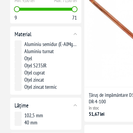
Min:
9,00 lei
Max:
71,00 lei
9
71
Material
Aluminiu semidur (E-AlMgSi0.5 conform DIN 48801)
Aluminiu turnat
Oțel
Oțel S235JR
Oțel cuprat
Oțel zincat
Oțel zincat termic
Zinc
Țăruș de împământare D
DR-4-100
Lățime
în stoc
51,67 lei
102,5 mm
40 mm