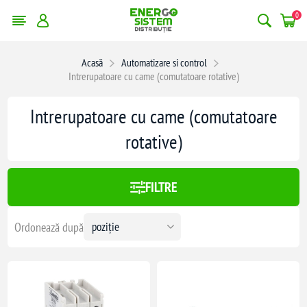
0
erge filtrele
Acasă
Automatizare si control
Intrerupatoare cu came (comutatoare rotative)
:
753,00 lei
Intrerupatoare cu came (comutatoare
753
rotative)
FILTRE
Ordonează după