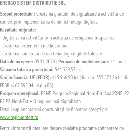
ENERGO SISTEM DISTRIBUTIE SRL
Scopul proiectului:
Creșterea gradului de digitalizare a activității de
comerț prin implementarea de noi tehnologii digitale.
Rezultate obținute:
- Digitalizarea activității prin achiziția de echipamente specifice
- Creșterea prezenței în mediul online
- Creșterea numărului de noi tehnologii digitale folosite
Data de începere:
05.11.2024 |
Perioada de implementare:
11 luni |
Valoarea totală a proiectului:
544.359,57 lei
Sprijin financiar UE (FEDR):
415.966,90 lei (din care 353.571,86 lei din
FEDR și 62.395,04 lei din BS)
Program operațional:
PRNE Program Regional Nord-Est, Axa PRNE_P2
P2.P2. Nord-Est – O regiune mai digitalizată
Detalii suplimentare și oportunități de finanțare găsești pe:
www.regionordest.ro
Pentru informații detaliate despre celelalte programe cofinanțate de