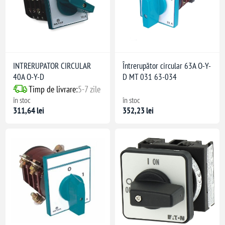
INTRERUPATOR CIRCULAR
Întrerupător circular 63A O-Y-
40A O-Y-D
D MT 031 63-034
Timp de livrare:
5-7 zile
în stoc
în stoc
311,64 lei
352,23 lei