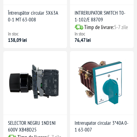
Întrerupător circular 3X63A
INTRERUPATOR SWITCH T0-
0-1 MT 63-008
1-102/E 88709
Timp de livrare:
5-7 zile
în stoc
în stoc
138,09 lei
76,47 lei
SELECTOR NEGRU 1ND1NI
Intrerupator circular 3*40A 0-
600V XB4BD25
1 63-007