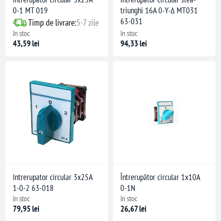
0-1 MT 019
triunghi 16A 0-Y-Δ MT031
63-031
Timp de livrare:
5-7 zile
în stoc
în stoc
43,59 lei
94,33 lei
Intrerupator circular 3x25A
Întrerupător circular 1x10A
1-0-2 63-018
0-1N
în stoc
în stoc
79,95 lei
26,67 lei