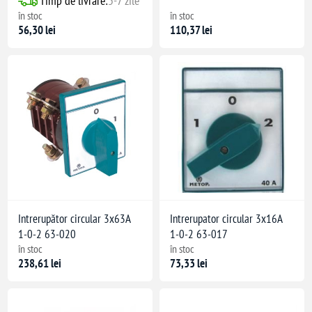
Timp de livrare:
5-7 zile
în stoc
în stoc
56,30 lei
110,37 lei
Intrerupător circular 3x63A
Intrerupator circular 3x16A
1-0-2 63-020
1-0-2 63-017
în stoc
în stoc
238,61 lei
73,33 lei