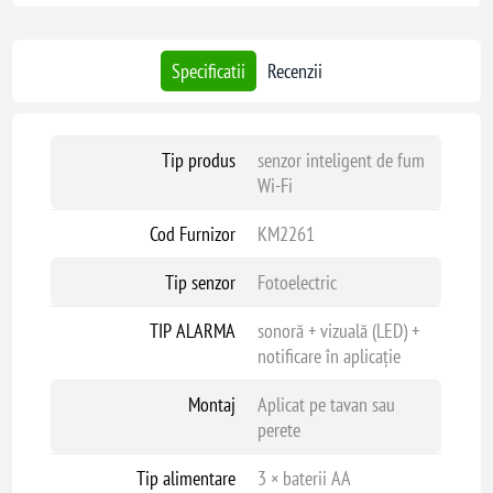
sonoră
luminoasă (LED)
Specificatii
Recenzii
notificare în aplicație
Putere alarmă: ≥85 dB la 3 metri
Conectivitate Wi-Fi: 2.4 GHz (802.11 b/g/n)
Tip produs
senzor inteligent de fum
Frecvență Wi-Fi: 2.412 – 2.480 GHz
Wi-Fi
Putere transmisie Wi-Fi: max. +16 dBm
Alimentare: 3 x baterii AA
Cod Furnizor
KM2261
Durată viață baterii: până la 3 ani
Consum standby: ≤5 µA
Tip senzor
Fotoelectric
Consum în alarmă: <120 mA
TIP ALARMA
sonoră + vizuală (LED) +
Durată viață senzor: aproximativ 10 ani
notificare în aplicație
Temperatură funcționare: -10°C ~ +50°C
Umiditate admisă: <95% fără condens
Montaj
Aplicat pe tavan sau
Dimensiuni: 85 x 47 mm
perete
Greutate: 85.5 g
Tip alimentare
3 × baterii AA