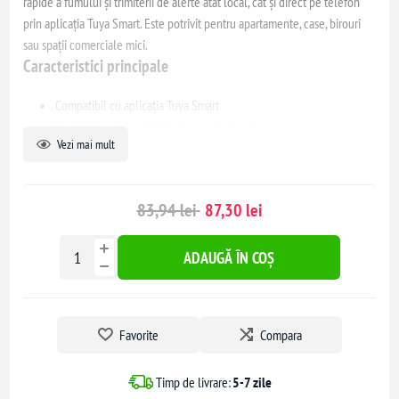
rapide a fumului și trimiterii de alerte atât local, cât și direct pe telefon
prin aplicația Tuya Smart. Este potrivit pentru apartamente, case, birouri
sau spații comerciale mici.
Caracteristici principale
Compatibil cu aplicația Tuya Smart
Notificări push pe telefon în caz de alarmă
Vezi mai mult
Alarmă sonoră și avertizare vizuală LED
Istoric evenimente în aplicație
Buton TEST/HUSH pentru verificare rapidă
83,94 lei
87,30 lei
Avertizare baterie descărcată
Instalare simplă pe tavan sau perete
Funcționare autonomă pe baterii
ADAUGĂ ÎN COȘ
Specificații tehnice
Tip senzor: optic / fotoelectric
Favorite
Compara
Detectare: fum
Tip alarmă:
Timp de livrare:
5-7 zile