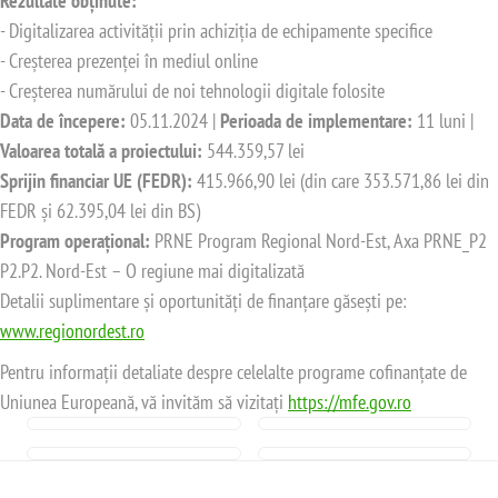
Rezultate obținute:
- Digitalizarea activității prin achiziția de echipamente specifice
- Creșterea prezenței în mediul online
- Creșterea numărului de noi tehnologii digitale folosite
Data de începere:
05.11.2024 |
Perioada de implementare:
11 luni |
Valoarea totală a proiectului:
544.359,57 lei
Sprijin financiar UE (FEDR):
415.966,90 lei (din care 353.571,86 lei din
FEDR și 62.395,04 lei din BS)
Program operațional:
PRNE Program Regional Nord-Est, Axa PRNE_P2
P2.P2. Nord-Est – O regiune mai digitalizată
Detalii suplimentare și oportunități de finanțare găsești pe:
www.regionordest.ro
Pentru informații detaliate despre celelalte programe cofinanțate de
Uniunea Europeană, vă invităm să vizitați
https://mfe.gov.ro