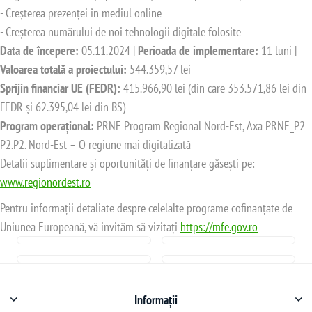
- Creșterea prezenței în mediul online
- Creșterea numărului de noi tehnologii digitale folosite
Data de începere:
05.11.2024 |
Perioada de implementare:
11 luni |
Valoarea totală a proiectului:
544.359,57 lei
Sprijin financiar UE (FEDR):
415.966,90 lei (din care 353.571,86 lei din
FEDR și 62.395,04 lei din BS)
Program operațional:
PRNE Program Regional Nord-Est, Axa PRNE_P2
P2.P2. Nord-Est – O regiune mai digitalizată
Detalii suplimentare și oportunități de finanțare găsești pe:
www.regionordest.ro
Pentru informații detaliate despre celelalte programe cofinanțate de
Uniunea Europeană, vă invităm să vizitați
https://mfe.gov.ro
Informații