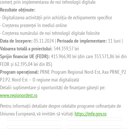
comerț prin implementarea de noi tehnologii digitale.
Rezultate obținute:
- Digitalizarea activității prin achiziția de echipamente specifice
- Creșterea prezenței în mediul online
- Creșterea numărului de noi tehnologii digitale folosite
Data de începere:
05.11.2024 |
Perioada de implementare:
11 luni |
Valoarea totală a proiectului:
544.359,57 lei
Sprijin financiar UE (FEDR):
415.966,90 lei (din care 353.571,86 lei din
FEDR și 62.395,04 lei din BS)
Program operațional:
PRNE Program Regional Nord-Est, Axa PRNE_P2
P2.P2. Nord-Est – O regiune mai digitalizată
Detalii suplimentare și oportunități de finanțare găsești pe:
www.regionordest.ro
Pentru informații detaliate despre celelalte programe cofinanțate de
Uniunea Europeană, vă invităm să vizitați
https://mfe.gov.ro