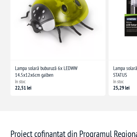
Lampa solară buburuză 6x LEDWW
Lampa solar
14.5x12x6cm galben
STATUS
în stoc
în stoc
22,51 lei
25,29 lei
Proiect cofinanțat din Programul Regio