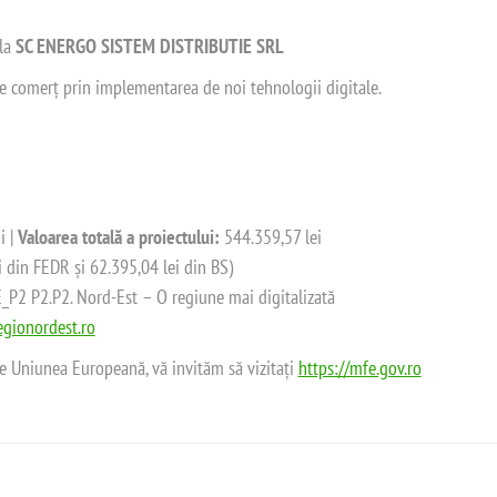
 la
SC ENERGO SISTEM DISTRIBUTIE SRL
 de comerț prin implementarea de noi tehnologii digitale.
i |
Valoarea totală a proiectului:
544.359,57 lei
i din FEDR și 62.395,04 lei din BS)
2 P2.P2. Nord-Est – O regiune mai digitalizată
gionordest.ro
de Uniunea Europeană, vă invităm să vizitați
https://mfe.gov.ro