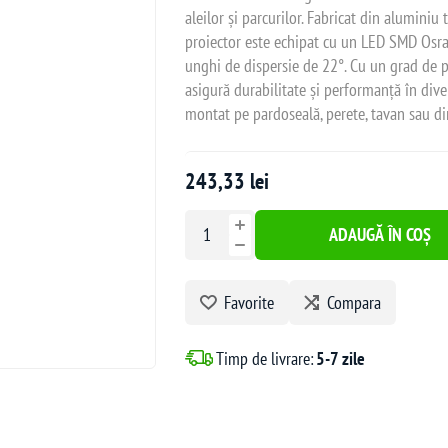
aleilor și parcurilor. Fabricat din aluminiu 
proiector este echipat cu un LED SMD Osram
unghi de dispersie de 22°. Cu un grad de pr
asigură durabilitate și performanță în diver
montat pe pardoseală, perete, tavan sau dir
243,33 lei
ADAUGĂ ÎN COȘ
Favorite
Compara
Timp de livrare:
5-7 zile