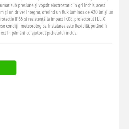
turnat sub presiune și vopsit electrostatic în gri închis, acest
 și un driver integrat, oferind un flux luminos de 420 lm și un
otecție IP65 și rezistență la impact IK08, proiectorul FELIX
se condiții meteorologice. Instalarea este flexibilă, putând fi
ect în pământ cu ajutorul pichetului inclus.