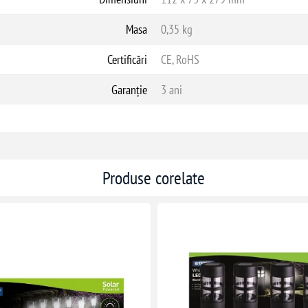
Masa
0,35 kg
Certificări
CE, RoHS
Garanție
3 ani
Produse corelate