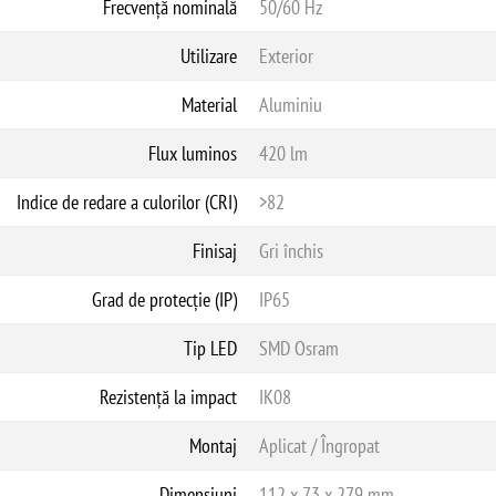
Frecvență nominală
50/60 Hz
Utilizare
Exterior
Material
Aluminiu
Flux luminos
420 lm
Indice de redare a culorilor (CRI)
>82
Finisaj
Gri închis
Grad de protecție (IP)
IP65
Tip LED
SMD Osram
Rezistență la impact
IK08
Montaj
Aplicat / Îngropat
Dimensiuni
112 x 73 x 279 mm