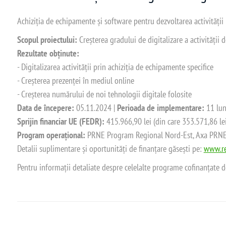
Achiziția de echipamente și software pentru dezvoltarea activității
Scopul proiectului:
Creșterea gradului de digitalizare a activității
Rezultate obținute:
- Digitalizarea activității prin achiziția de echipamente specifice
- Creșterea prezenței în mediul online
- Creșterea numărului de noi tehnologii digitale folosite
Data de începere:
05.11.2024 |
Perioada de implementare:
11 lun
Sprijin financiar UE (FEDR):
415.966,90 lei (din care 353.571,86 le
Program operațional:
PRNE Program Regional Nord-Est, Axa PRNE_P
Detalii suplimentare și oportunități de finanțare găsești pe:
www.re
Pentru informații detaliate despre celelalte programe cofinanțate 