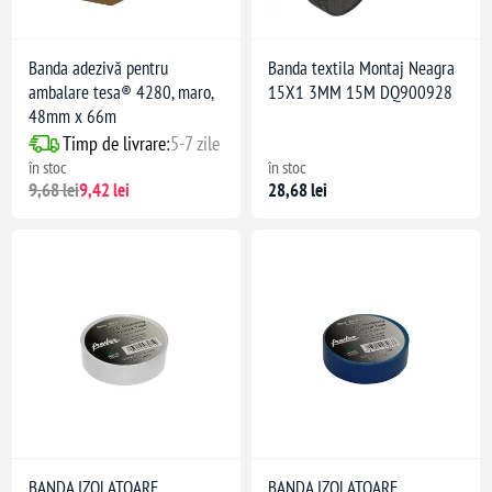
Banda adezivă pentru
Banda textila Montaj Neagra
ambalare tesa® 4280, maro,
15X1 3MM 15M DQ900928
48mm x 66m
Timp de livrare:
5-7 zile
în stoc
în stoc
9,68 lei
9,42 lei
28,68 lei
BANDA IZOLATOARE
BANDA IZOLATOARE