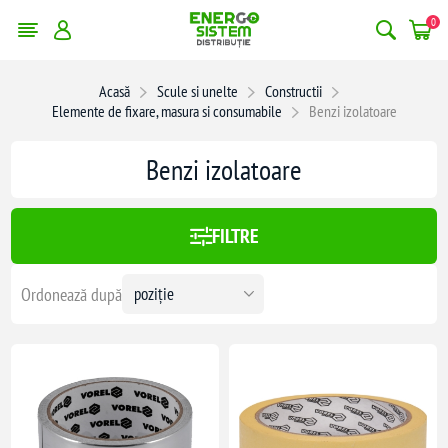
0
erge filtrele
Acasă
Scule si unelte
Constructii
Elemente de fixare, masura si consumabile
Benzi izolatoare
x:
42,00 lei
Benzi izolatoare
42
FILTRE
Ordonează după