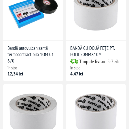
Bandă autovulcanizantă
BANDĂ CU DOUĂ FEŢE PT.
termocontractibilă 1OM 01-
FOLII 50MMX10M
670
Timp de livrare:
5-7 zile
în stoc
în stoc
12,34 lei
4,47 lei