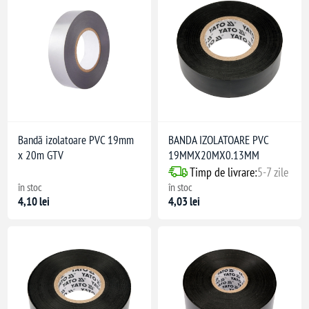
Bandă izolatoare PVC 19mm
BANDA IZOLATOARE PVC
x 20m GTV
19MMX20MX0.13MM
Timp de livrare:
5-7 zile
în stoc
în stoc
4,10 lei
4,03 lei