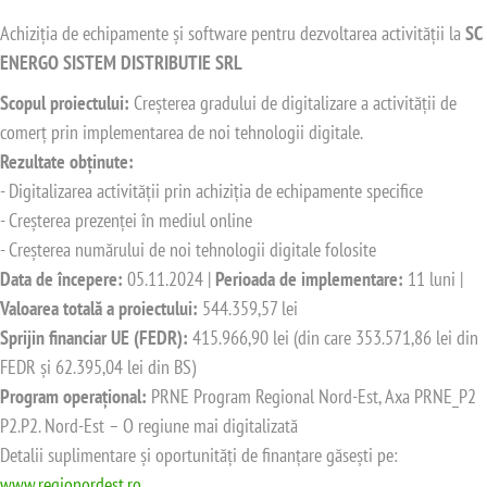
Achiziția de echipamente și software pentru dezvoltarea activității la
SC
ENERGO SISTEM DISTRIBUTIE SRL
Scopul proiectului:
Creșterea gradului de digitalizare a activității de
comerț prin implementarea de noi tehnologii digitale.
, picioare ajustabile
Rezultate obținute:
- Digitalizarea activității prin achiziția de echipamente specifice
- Creșterea prezenței în mediul online
- Creșterea numărului de noi tehnologii digitale folosite
Data de începere:
05.11.2024 |
Perioada de implementare:
11 luni |
Valoarea totală a proiectului:
544.359,57 lei
Sprijin financiar UE (FEDR):
415.966,90 lei (din care 353.571,86 lei din
FEDR și 62.395,04 lei din BS)
Program operațional:
PRNE Program Regional Nord-Est, Axa PRNE_P2
P2.P2. Nord-Est – O regiune mai digitalizată
Detalii suplimentare și oportunități de finanțare găsești pe:
www.regionordest.ro