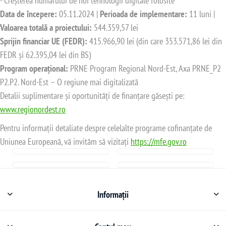
- Creșterea numărului de noi tehnologii digitale folosite
Data de începere:
05.11.2024 |
Perioada de implementare:
11 luni |
Valoarea totală a proiectului:
544.359,57 lei
Sprijin financiar UE (FEDR):
415.966,90 lei (din care 353.571,86 lei din
FEDR și 62.395,04 lei din BS)
Program operațional:
PRNE Program Regional Nord-Est, Axa PRNE_P2
P2.P2. Nord-Est – O regiune mai digitalizată
Detalii suplimentare și oportunități de finanțare găsești pe:
www.regionordest.ro
Pentru informații detaliate despre celelalte programe cofinanțate de
Uniunea Europeană, vă invităm să vizitați
https://mfe.gov.ro
Informații