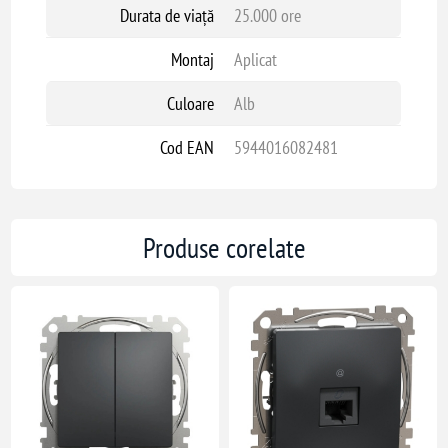
Durata de viață
25.000 ore
Montaj
Aplicat
Culoare
Alb
Cod EAN
5944016082481
Produse corelate