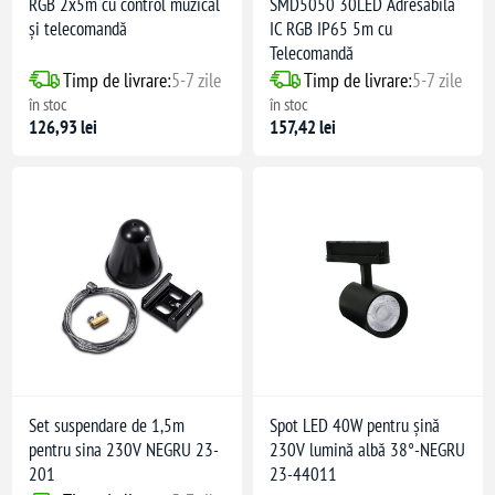
RGB 2x5m cu control muzical
SMD5050 30LED Adresabilă
și telecomandă
IC RGB IP65 5m cu
Telecomandă
Timp de livrare:
5-7 zile
Timp de livrare:
5-7 zile
în stoc
în stoc
126,93 lei
157,42 lei
Set suspendare de 1,5m
Spot LED 40W pentru șină
pentru sina 230V NEGRU 23-
230V lumină albă 38°-NEGRU
201
23-44011