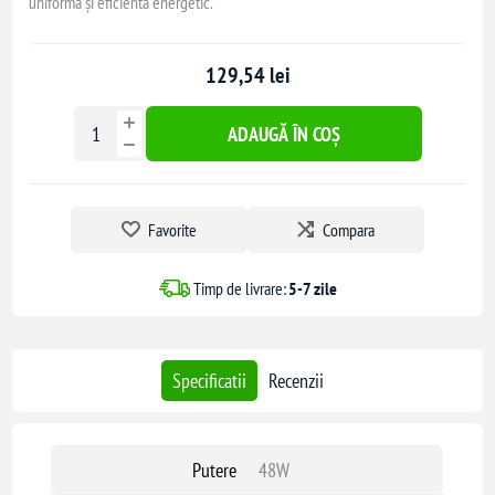
uniformă și eficientă energetic.
129,54 lei
ADAUGĂ ÎN COȘ
Favorite
Compara
Timp de livrare:
5-7 zile
Specificatii
Recenzii
Putere
48W