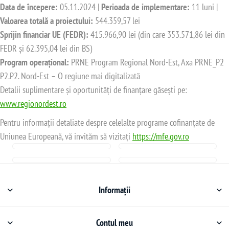
Data de începere:
05.11.2024 |
Perioada de implementare:
11 luni |
Valoarea totală a proiectului:
544.359,57 lei
Sprijin financiar UE (FEDR):
415.966,90 lei (din care 353.571,86 lei din
FEDR și 62.395,04 lei din BS)
Program operațional:
PRNE Program Regional Nord-Est, Axa PRNE_P2
P2.P2. Nord-Est – O regiune mai digitalizată
Detalii suplimentare și oportunități de finanțare găsești pe:
www.regionordest.ro
Pentru informații detaliate despre celelalte programe cofinanțate de
Uniunea Europeană, vă invităm să vizitați
https://mfe.gov.ro
Informații
Contul meu