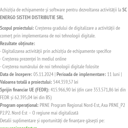
Achiziția de echipamente și software pentru dezvoltarea activității la
SC
ENERGO SISTEM DISTRIBUTIE SRL
Scopul proiectului:
Creșterea gradului de digitalizare a activității de
comerț prin implementarea de noi tehnologii digitale.
Rezultate obținute:
- Digitalizarea activității prin achiziția de echipamente specifice
- Creșterea prezenței în mediul online
- Creșterea numărului de noi tehnologii digitale folosite
Data de începere:
05.11.2024 |
Perioada de implementare:
11 luni |
Valoarea totală a proiectului:
544.359,57 lei
Sprijin financiar UE (FEDR):
415.966,90 lei (din care 353.571,86 lei din
FEDR și 62.395,04 lei din BS)
Program operațional:
PRNE Program Regional Nord-Est, Axa PRNE_P2
P2.P2. Nord-Est – O regiune mai digitalizată
Detalii suplimentare și oportunități de finanțare găsești pe: