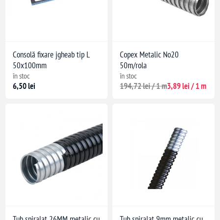
Consolă fixare jgheab tip L
Copex Metalic No20
50x100mm
50m/rola
în stoc
în stoc
6,50 lei
194,72 lei / 1 m
3,89 lei / 1 m
Tub spiralat 26MM metalic cu
Tub spiralat 9mm metalic cu