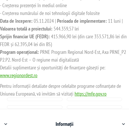
- Creșterea prezenței în mediul online
- Creșterea numărului de noi tehnologii digitale folosite
Data de începere:
05.11.2024 |
Perioada de implementare:
11 luni |
Valoarea totală a proiectului:
544.359,57 lei
Sprijin financiar UE (FEDR):
415.966,90 lei (din care 353.571,86 lei din
FEDR și 62.395,04 lei din BS)
Program operațional:
PRNE Program Regional Nord-Est, Axa PRNE_P2
P2.P2. Nord-Est – O regiune mai digitalizată
Detalii suplimentare și oportunități de finanțare găsești pe:
www.regionordest.ro
Pentru informații detaliate despre celelalte programe cofinanțate de
Uniunea Europeană, vă invităm să vizitați
https://mfe.gov.ro
Informații