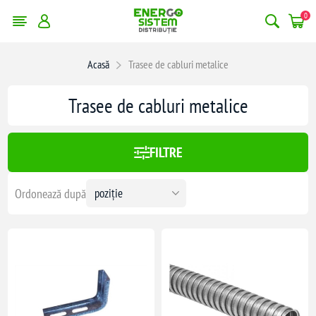
0
Acasă
Trasee de cabluri metalice
:
427,00 lei
Trasee de cabluri metalice
427
FILTRE
Ordonează după