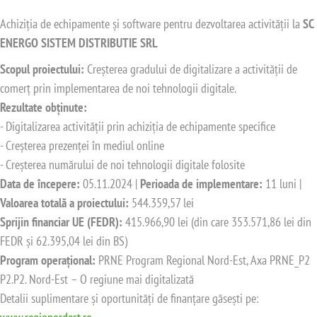
Achiziția de echipamente și software pentru dezvoltarea activității la
SC
ENERGO SISTEM DISTRIBUTIE SRL
Scopul proiectului:
Creșterea gradului de digitalizare a activității de
comerț prin implementarea de noi tehnologii digitale.
Rezultate obținute:
- Digitalizarea activității prin achiziția de echipamente specifice
- Creșterea prezenței în mediul online
- Creșterea numărului de noi tehnologii digitale folosite
Data de începere:
05.11.2024 |
Perioada de implementare:
11 luni |
Valoarea totală a proiectului:
544.359,57 lei
Sprijin financiar UE (FEDR):
415.966,90 lei (din care 353.571,86 lei din
FEDR și 62.395,04 lei din BS)
Program operațional:
PRNE Program Regional Nord-Est, Axa PRNE_P2
P2.P2. Nord-Est – O regiune mai digitalizată
Detalii suplimentare și oportunități de finanțare găsești pe: