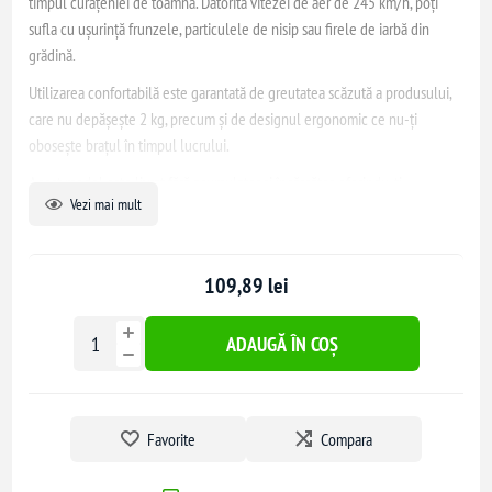
timpul curățeniei de toamnă. Datorită vitezei de aer de 245 km/h, poți
sufla cu ușurință frunzele, particulele de nisip sau firele de iarbă din
grădină.
Utilizarea confortabilă este garantată de greutatea scăzută a produsului,
care nu depășește 2 kg, precum și de designul ergonomic ce nu-ți
obosește brațul în timpul lucrului.
Acest model este livrat fără acumulator și încărcător, oferindu-ți
Vezi mai mult
flexibilitatea de a alege accesoriile potrivite nevoilor tale.
109,89 lei
ADAUGĂ ÎN COȘ
Favorite
Compara