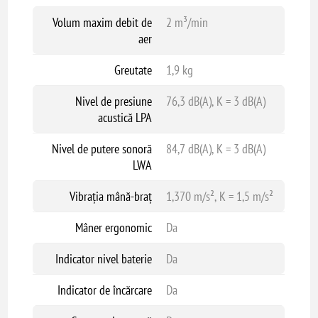
Volum maxim debit de
2 m³/min
aer
Greutate
1,9 kg
Nivel de presiune
76,3 dB(A), K = 3 dB(A)
acustică LPA
Nivel de putere sonoră
84,7 dB(A), K = 3 dB(A)
LWA
Vibrația mână-braț
1,370 m/s², K = 1,5 m/s²
Mâner ergonomic
Da
Indicator nivel baterie
Da
Indicator de încărcare
Da