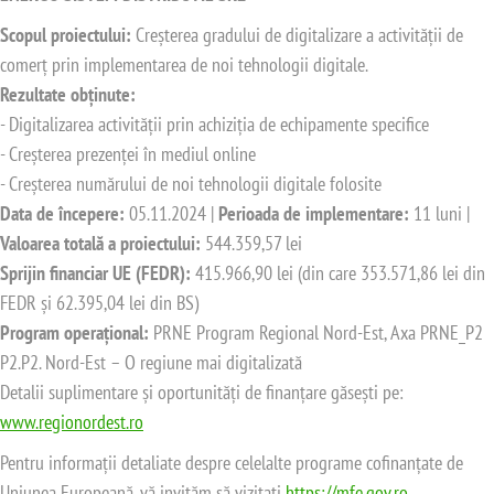
Scopul proiectului:
Creșterea gradului de digitalizare a activității de
comerț prin implementarea de noi tehnologii digitale.
Rezultate obținute:
e acces
- Digitalizarea activității prin achiziția de echipamente specifice
- Creșterea prezenței în mediul online
- Creșterea numărului de noi tehnologii digitale folosite
Data de începere:
05.11.2024 |
Perioada de implementare:
11 luni |
Valoarea totală a proiectului:
544.359,57 lei
Sprijin financiar UE (FEDR):
415.966,90 lei (din care 353.571,86 lei din
FEDR și 62.395,04 lei din BS)
Program operațional:
PRNE Program Regional Nord-Est, Axa PRNE_P2
P2.P2. Nord-Est – O regiune mai digitalizată
Detalii suplimentare și oportunități de finanțare găsești pe:
www.regionordest.ro
Pentru informații detaliate despre celelalte programe cofinanțate de
Uniunea Europeană, vă invităm să vizitați
https://mfe.gov.ro