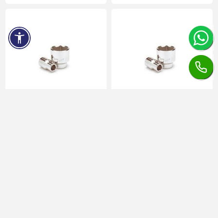
CHEIE TUBULARA
CHEIE TUBULARA
HEXAGONALA 1/2" 29MM
HEXAGONALA 1/2" 30MM
Timp de livrare:
5-7 zile
Timp de livrare:
5-7 zile
în stoc
în stoc
16,42 lei
17,37 lei