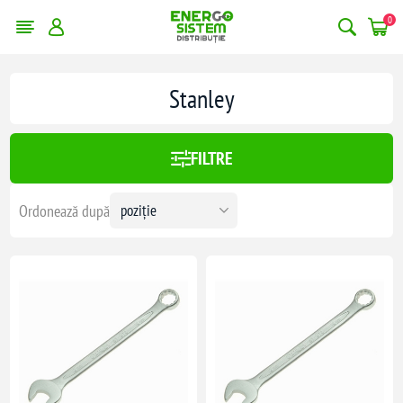
0
erge filtrele
Stanley
:
186,00 lei
FILTRE
186
Ordonează după