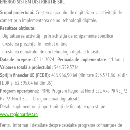
ENERGO SISTEM DISTRIBUTIE SRL
Scopul proiectului:
Creșterea gradului de digitalizare a activității de
comerț prin implementarea de noi tehnologii digitale.
Rezultate obținute:
- Digitalizarea activității prin achiziția de echipamente specifice
- Creșterea prezenței în mediul online
- Creșterea numărului de noi tehnologii digitale folosite
Data de începere:
05.11.2024 |
Perioada de implementare:
11 luni |
Valoarea totală a proiectului:
544.359,57 lei
Sprijin financiar UE (FEDR):
415.966,90 lei (din care 353.571,86 lei din
FEDR și 62.395,04 lei din BS)
Program operațional:
PRNE Program Regional Nord-Est, Axa PRNE_P2
P2.P2. Nord-Est – O regiune mai digitalizată
Detalii suplimentare și oportunități de finanțare găsești pe:
www.regionordest.ro
Pentru informații detaliate despre celelalte programe cofinanțate de