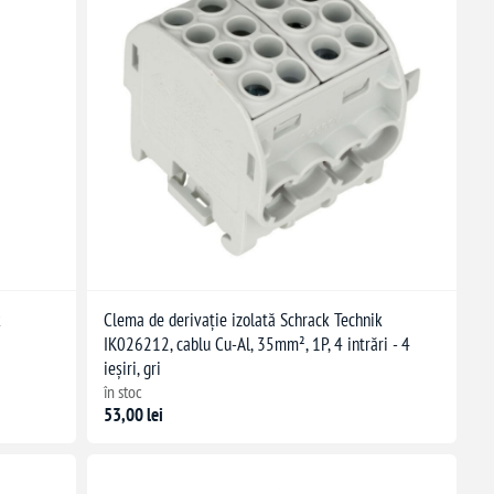
k
Clema de derivație izolată Schrack Technik
IK026212, cablu Cu-Al, 35mm², 1P, 4 intrări - 4
ieșiri, gri
în stoc
53,00 lei