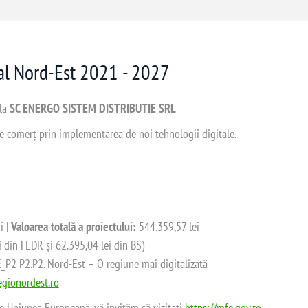
nal Nord-Est 2021 - 2027
 la
SC ENERGO SISTEM DISTRIBUTIE SRL
 de comerț prin implementarea de noi tehnologii digitale.
i |
Valoarea totală a proiectului:
544.359,57 lei
i din FEDR și 62.395,04 lei din BS)
2 P2.P2. Nord-Est – O regiune mai digitalizată
gionordest.ro
de Uniunea Europeană, vă invităm să vizitați
https://mfe.gov.ro