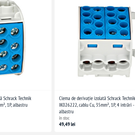
tă Schrack Technik
Clema de derivație izolată Schrack Techni
², 1P, albastru
IK026222, cablu Cu, 35mm², 1P, 4 intrări - 4
albastru
în stoc
49,49 lei