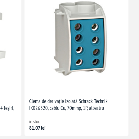
k
Clema de derivație izolată Schrack Technik
 ieșiri,
IK026320, cablu Cu, 70mmp, 1P, albastru
în stoc
81,07 lei