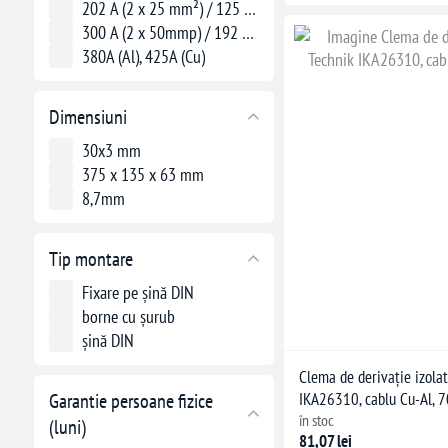
202 A (2 x 25 mm²) / 125 A (1 x 35 mm²)
300 A (2 x 50mmp) / 192 A (1 x 70mmp)
380A (Al), 425A (Cu)
Dimensiuni
30x3 mm
375 x 135 x 63 mm
8,7mm
Tip montare
Fixare pe șină DIN
borne cu șurub
șină DIN
Clema de derivație izola
Garantie persoane fizice
IKA26310, cablu Cu-Al, 7
în stoc
(luni)
81,07 lei