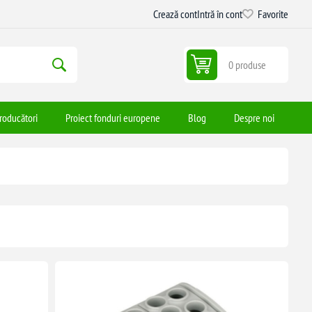
Crează cont
Intră în cont
Favorite
0 produse
roducători
Proiect fonduri europene
Blog
Despre noi