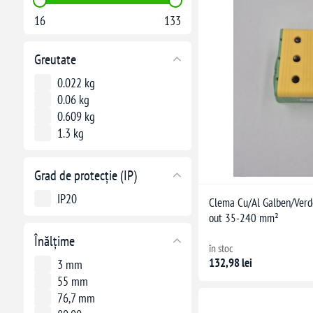
16
133
Greutate
0.022 kg
0.06 kg
0.609 kg
1.3 kg
Grad de protecție (IP)
IP20
Clema Cu/Al Galben/Verde
out 35-240 mm²
Înălțime
în stoc
132,98 lei
3 mm
55 mm
76,7 mm