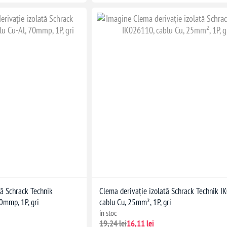
tă Schrack Technik
Clema derivație izolată Schrack Technik 
0mmp, 1P, gri
cablu Cu, 25mm², 1P, gri
în stoc
19,24 lei
16,11 lei