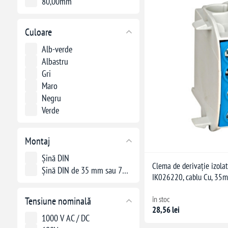
80,00mm
Culoare
Alb-verde
Albastru
Gri
Maro
Negru
Verde
Montaj
Șină DIN
Clema de derivație izola
Șină DIN de 35 mm sau 75 mm
IK026220, cablu Cu, 35mm
în stoc
Tensiune nominală
28,56 lei
1000 V AC / DC