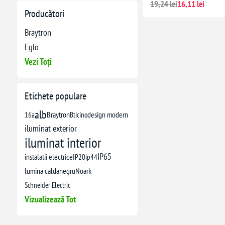
19,24 lei
16,11 lei
Producători
Braytron
Eglo
Vezi Toți
Etichete populare
alb
16a
Braytron
Bticino
design modern
iluminat exterior
iluminat interior
IP65
instalatii electrice
IP20
ip44
lumina calda
negru
Noark
Schneider Electric
Vizualizează Tot