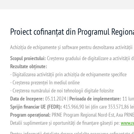
Proiect cofinanțat din Programul Regio
Achiziția de echipamente și software pentru dezvoltarea activității
Scopul proiectului:
Creșterea gradului de digitalizare a activității
Rezultate obținute:
- Digitalizarea activității prin achiziția de echipamente specifice
- Creșterea prezenței în mediul online
- Creșterea numărului de noi tehnologii digitale folosite
Data de începere:
05.11.2024 |
Perioada de implementare:
11 lun
Sprijin financiar UE (FEDR):
415.966,90 lei (din care 353.571,86 le
Program operațional:
PRNE Program Regional Nord-Est, Axa PRNE_P
Detalii suplimentare și oportunități de finanțare găsești pe:
www.re
Pentru informații detaliate despre celelalte programe cofinanțate 