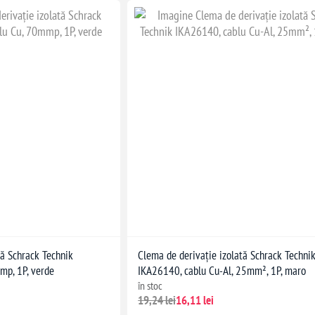
tă Schrack Technik
Clema de derivație izolată Schrack Techni
mp, 1P, verde
IKA26140, cablu Cu-Al, 25mm², 1P, maro
în stoc
19,24 lei
16,11 lei