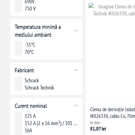
690V
750 V
Temperatura minimă a
mediului ambiant
-35°C
70°C
Fabricant
Schrack
Schrack Technik
Curent nominal
Clema de derivație izola
125 A
IK026330, cablu Cu, 70m
în stoc
152 A (2 x 16 mm²) / 101 A (1 x 25 mm²)
81,07 lei
16A