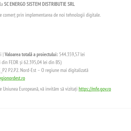
 la
SC ENERGO SISTEM DISTRIBUTIE SRL
 de comerț prin implementarea de noi tehnologii digitale.
i |
Valoarea totală a proiectului:
544.359,57 lei
i din FEDR și 62.395,04 lei din BS)
2 P2.P2. Nord-Est – O regiune mai digitalizată
gionordest.ro
de Uniunea Europeană, vă invităm să vizitați
https://mfe.gov.ro