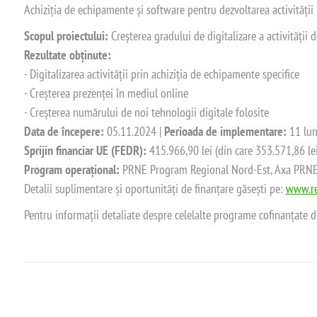
Achiziția de echipamente și software pentru dezvoltarea activității
Scopul proiectului:
Creșterea gradului de digitalizare a activității
Rezultate obținute:
- Digitalizarea activității prin achiziția de echipamente specifice
- Creșterea prezenței în mediul online
- Creșterea numărului de noi tehnologii digitale folosite
Data de începere:
05.11.2024 |
Perioada de implementare:
11 lun
Sprijin financiar UE (FEDR):
415.966,90 lei (din care 353.571,86 le
Program operațional:
PRNE Program Regional Nord-Est, Axa PRNE_P
Detalii suplimentare și oportunități de finanțare găsești pe:
www.re
Pentru informații detaliate despre celelalte programe cofinanțate 