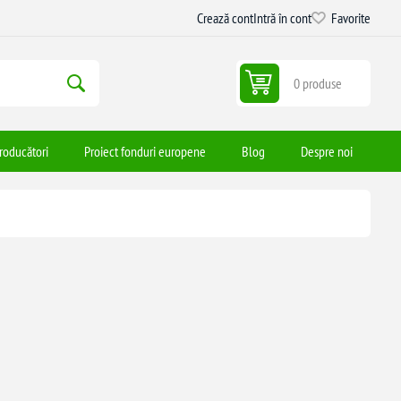
Crează cont
Intră în cont
Favorite
0 produse
roducători
Proiect fonduri europene
Blog
Despre noi