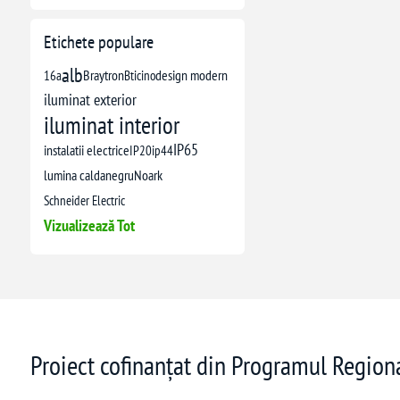
Etichete populare
alb
16a
Braytron
Bticino
design modern
iluminat exterior
iluminat interior
IP65
instalatii electrice
IP20
ip44
lumina calda
negru
Noark
Schneider Electric
Vizualizează Tot
Proiect cofinanțat din Programul Regio