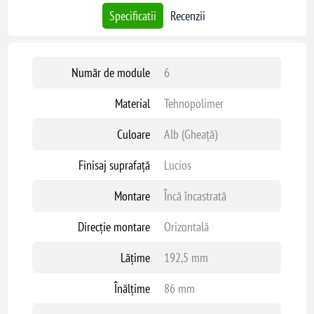
Specificatii
Recenzii
Număr de module
6
Material
Tehnopolimer
Culoare
Alb (Gheață)
Finisaj suprafață
Lucios
Montare
Încă încastrată
Direcție montare
Orizontală
Lățime
192,5 mm
Înălțime
86 mm