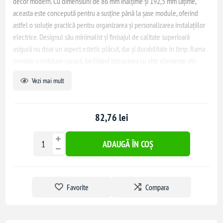
decor modern. Cu dimensiuni de 86 mm înălțime și 192,5 mm lățime,
aceasta este concepută pentru a susține până la șase module, oferind
astfel o soluție practică pentru organizarea și personalizarea instalațiilor
electrice. Designul său minimalist și finisajul de calitate superioară
asigură nu doar un aspect estetic plăcut, dar și durabilitate în timp. Rama
permite o instalare ușoară, facilitând integrarea cu alte elemente din
seria Living Now, optimizând astfel spațiul și funcționalitatea locuinței
Vezi mai mult
tale. Aceasta este ideală pentru utilizatorii care apreciază atât stilul, cât și
eficiența în utilizarea produselor electrice.
82,76 lei
ADAUGĂ ÎN COȘ
Favorite
Compara