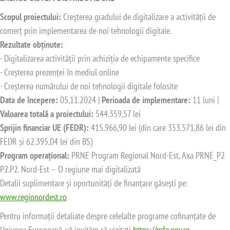
Scopul proiectului:
Creșterea gradului de digitalizare a activității de
comerț prin implementarea de noi tehnologii digitale.
Rezultate obținute:
- Digitalizarea activității prin achiziția de echipamente specifice
- Creșterea prezenței în mediul online
- Creșterea numărului de noi tehnologii digitale folosite
Data de începere:
05.11.2024 |
Perioada de implementare:
11 luni |
Valoarea totală a proiectului:
544.359,57 lei
Sprijin financiar UE (FEDR):
415.966,90 lei (din care 353.571,86 lei din
FEDR și 62.395,04 lei din BS)
Program operațional:
PRNE Program Regional Nord-Est, Axa PRNE_P2
P2.P2. Nord-Est – O regiune mai digitalizată
Detalii suplimentare și oportunități de finanțare găsești pe:
www.regionordest.ro
Pentru informații detaliate despre celelalte programe cofinanțate de
Uniunea Europeană, vă invităm să vizitați
https://mfe.gov.ro