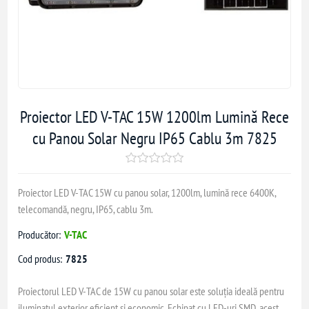
Proiector LED V-TAC 15W 1200lm Lumină Rece
cu Panou Solar Negru IP65 Cablu 3m 7825
Proiector LED V-TAC 15W cu panou solar, 1200lm, lumină rece 6400K,
telecomandă, negru, IP65, cablu 3m.
Producător:
V-TAC
Cod produs:
7825
Proiectorul LED V-TAC de 15W cu panou solar este soluția ideală pentru
iluminatul exterior eficient și economic. Echipat cu LED-uri SMD, acest