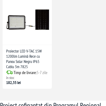
Proiector LED V-TAC 15W
1200lm Lumină Rece cu
Panou Solar Negru IP65
Cablu 3m 7825
Timp de livrare:
5-7 zile
în stoc
182,35 lei
Proiect cofinanțat din Programul Regional