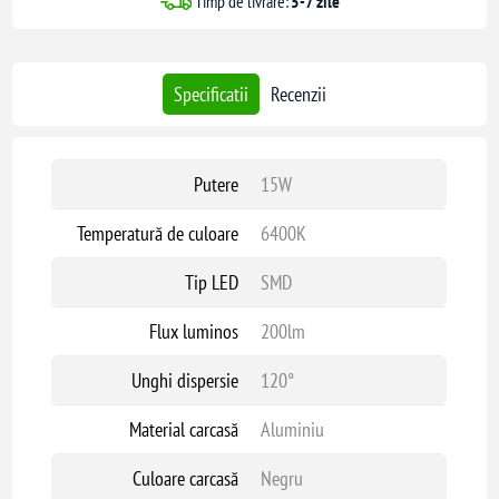
Timp de livrare:
5-7 zile
Specificatii
Recenzii
Putere
15W
Temperatură de culoare
6400K
Tip LED
SMD
Flux luminos
200lm
Unghi dispersie
120°
Material carcasă
Aluminiu
Culoare carcasă
Negru