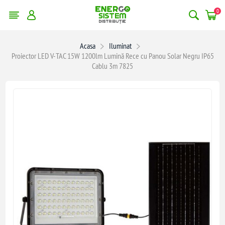
0
Acasa
Iluminat
Proiector LED V-TAC 15W 1200lm Lumină Rece cu Panou Solar Negru IP65
Cablu 3m 7825