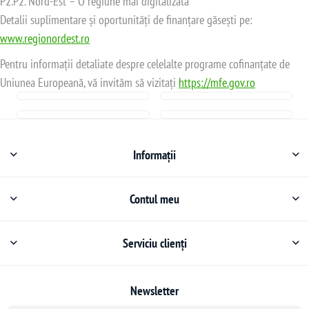
P2.P2. Nord-Est – O regiune mai digitalizată
Detalii suplimentare și oportunități de finanțare găsești pe:
www.regionordest.ro
Pentru informații detaliate despre celelalte programe cofinanțate de
Uniunea Europeană, vă invităm să vizitați
https://mfe.gov.ro
Informații
Contul meu
Serviciu clienți
Newsletter