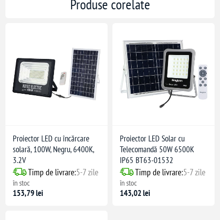
Produse corelate
Proiector LED cu încărcare
Proiector LED Solar cu
solară, 100W, Negru, 6400K,
Telecomandă 50W 6500K
3.2V
IP65 BT63-01532
Timp de livrare:
5-7 zile
Timp de livrare:
5-7 zile
în stoc
în stoc
153,79 lei
143,02 lei