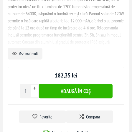
proiector oferă un flux luminos de 1200 lumeni și o temperatură de
culoare de 6400K, asigurând o lumină rece și clară. Panoul solar de 120W
permite o încărcare rapidă a bateriei de 12.000 mAh, oferind o autonomie
de până la 12 ore după un timp de încărcare de 4-6 ore. Telecomanda
inclusă permite programarea funcționării pentru 3h, 5h, 8h sau în modul
automat. Carcasa din aluminiu și gradul de protecție IP65 asigură
durabilitate și rezistență la intemperii, fiind ideal pentru curți, grădini,
Vezi mai mult
terase sau alte spații exterioare.
182,35 lei
ADAUGĂ ÎN COȘ
Favorite
Compara