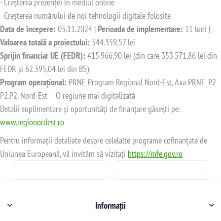
- Creșterea prezenței în mediul online
- Creșterea numărului de noi tehnologii digitale folosite
Data de începere:
05.11.2024 |
Perioada de implementare:
11 luni |
Valoarea totală a proiectului:
544.359,57 lei
Sprijin financiar UE (FEDR):
415.966,90 lei (din care 353.571,86 lei din
FEDR și 62.395,04 lei din BS)
Program operațional:
PRNE Program Regional Nord-Est, Axa PRNE_P2
P2.P2. Nord-Est – O regiune mai digitalizată
Detalii suplimentare și oportunități de finanțare găsești pe:
www.regionordest.ro
Pentru informații detaliate despre celelalte programe cofinanțate de
Uniunea Europeană, vă invităm să vizitați
https://mfe.gov.ro
Informații