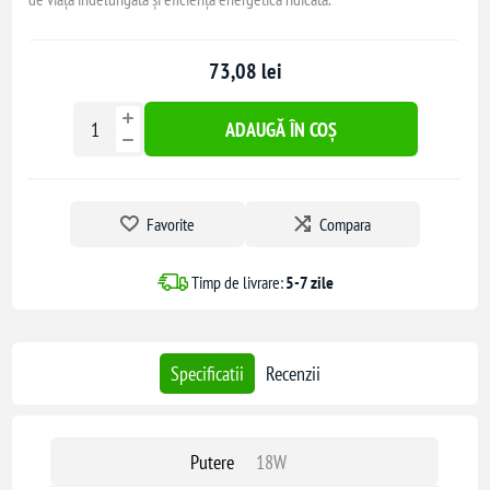
73,08 lei
ADAUGĂ ÎN COȘ
Favorite
Compara
Timp de livrare:
5-7 zile
Specificatii
Recenzii
Putere
18W