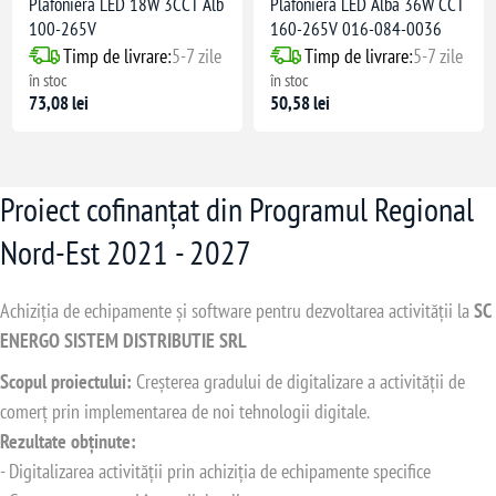
Plafonieră LED 18W 3CCT Alb
Plafonieră LED Albă 36W CCT
100-265V
160-265V 016-084-0036
Timp de livrare:
5-7 zile
Timp de livrare:
5-7 zile
în stoc
în stoc
73,08 lei
50,58 lei
Proiect cofinanțat din Programul Regional
Nord-Est 2021 - 2027
Achiziția de echipamente și software pentru dezvoltarea activității la
SC
ENERGO SISTEM DISTRIBUTIE SRL
Scopul proiectului:
Creșterea gradului de digitalizare a activității de
comerț prin implementarea de noi tehnologii digitale.
Rezultate obținute:
- Digitalizarea activității prin achiziția de echipamente specifice