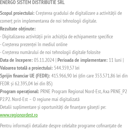
ENERGO SISTEM DISTRIBUTIE SRL
Scopul proiectului:
Creșterea gradului de digitalizare a activității de
comerț prin implementarea de noi tehnologii digitale.
Rezultate obținute:
- Digitalizarea activității prin achiziția de echipamente specifice
- Creșterea prezenței în mediul online
- Creșterea numărului de noi tehnologii digitale folosite
Data de începere:
05.11.2024 |
Perioada de implementare:
11 luni |
Valoarea totală a proiectului:
544.359,57 lei
Sprijin financiar UE (FEDR):
415.966,90 lei (din care 353.571,86 lei din
FEDR și 62.395,04 lei din BS)
Program operațional:
PRNE Program Regional Nord-Est, Axa PRNE_P2
P2.P2. Nord-Est – O regiune mai digitalizată
Detalii suplimentare și oportunități de finanțare găsești pe:
www.regionordest.ro
Pentru informații detaliate despre celelalte programe cofinanțate de