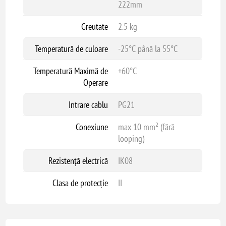
222mm
Greutate
2.5 kg
Temperatură de culoare
-25°C până la 55°C
Temperatură Maximă de
+60°C
Operare
Intrare cablu
PG21
Conexiune
max 10 mm² (fără
looping)
Rezistență electrică
IK08
Clasa de protecție
II