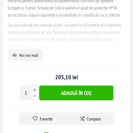
eficientă pentru alimentarea echipamentelor electrice pe șantiere.
Echipat cu 3 prize Schuko de 16A și având un grad de protecție IP54,
acest tablou asigură siguranță și durabilitate în condiții de lucru dificile.
Carcasa robustă din material plastic rezistent la UV protejează împotriva
prafului și a jeturilor de apă, făcându-l ideal pentru utilizare în exterior.
Dimensiunile compacte și greutatea redusă facilitează transportul și
instalarea rapidă pe șantier.
Vezi mai mult
Tabloul este prevăzut cu elemente de protecție pentru a preveni
accidentele electrice și permite alimentarea simultană a mai multor
echipamente, optimizând fluxul de lucru. Este recomandat pentru
205,10 lei
utilizare în construcții, ateliere, spații industriale și agricole.
ADAUGĂ ÎN COȘ
Favorite
Compara