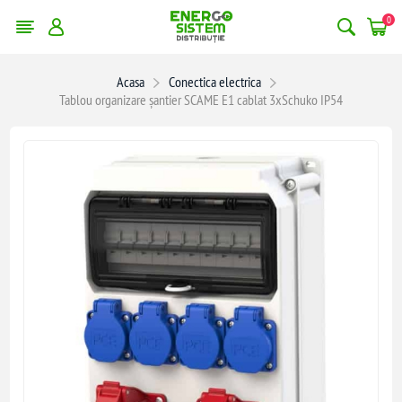
0
Acasa
Conectica electrica
Tablou organizare șantier SCAME E1 cablat 3xSchuko IP54