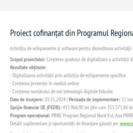
Proiect cofinanțat din Programul Regio
Achiziția de echipamente și software pentru dezvoltarea activității
Scopul proiectului:
Creșterea gradului de digitalizare a activității
Rezultate obținute:
- Digitalizarea activității prin achiziția de echipamente specifice
- Creșterea prezenței în mediul online
- Creșterea numărului de noi tehnologii digitale folosite
Data de începere:
05.11.2024 |
Perioada de implementare:
11 lun
Sprijin financiar UE (FEDR):
415.966,90 lei (din care 353.571,86 le
Program operațional:
PRNE Program Regional Nord-Est, Axa PRNE_P
Detalii suplimentare și oportunități de finanțare găsești pe:
www.re