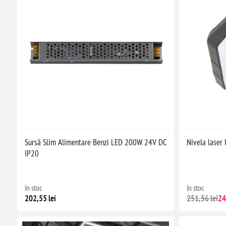
Sursă Slim Alimentare Benzi LED 200W 24V DC
Nivela laser 
IP20
în stoc
în stoc
202,55 lei
251,56 lei
24