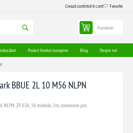
Crează cont
Intră în cont
Favorite
0 produse
roducători
Proiect fonduri europene
Blog
Despre noi
PN
oark BBUE 2L 10 M56 NLPN
 NLPN, 2P, 63A, 56 module, 1m, conexiune pin.