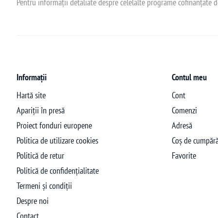
Pentru informații detaliate despre celelalte programe cofinanțate 
Informații
Contul meu
Hartă site
Cont
Apariții în presă
Comenzi
Proiect fonduri europene
Adresă
Politica de utilizare cookies
Coș de cumpără
Politică de retur
Favorite
Politică de confidențialitate
Termeni și condiții
Despre noi
Contact