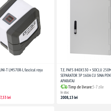
UNI-T LM570R-I, fascicul roșu
T.E. PAFS 840X530 + SOCLU 250
SEPARATOR 3P 160A CU SINA PE
APARATAJ
Timp de livrare:
5-7 zile
în stoc
7,53 lei
2008,13 lei