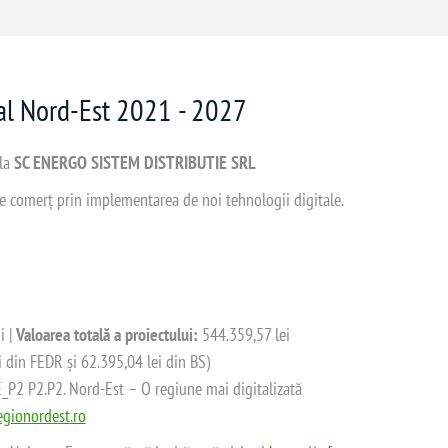
nal Nord-Est 2021 - 2027
 la
SC ENERGO SISTEM DISTRIBUTIE SRL
 de comerț prin implementarea de noi tehnologii digitale.
i |
Valoarea totală a proiectului:
544.359,57 lei
i din FEDR și 62.395,04 lei din BS)
2 P2.P2. Nord-Est – O regiune mai digitalizată
gionordest.ro