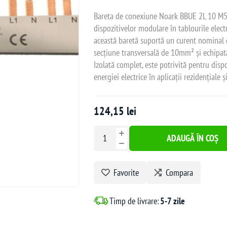
Bareta de conexiune Noark BBUE 2L 10 M56
dispozitivelor modulare în tablourile elec
această baretă suportă un curent nominal d
secțiune transversală de 10mm² și echipată 
Izolată complet, este potrivită pentru dispo
energiei electrice în aplicații rezidențiale ș
124,15 lei
ADAUGĂ ÎN COȘ
Favorite
Compara
Timp de livrare:
5-7 zile