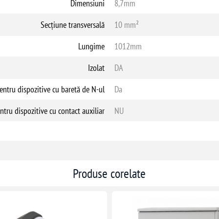
Dimensiuni
8,7mm
Secțiune transversală
10 mm²
Lungime
1012mm
Izolat
DA
pentru dispozitive cu baretă de N-ul
Da
entru dispozitive cu contact auxiliar
NU
Produse corelate