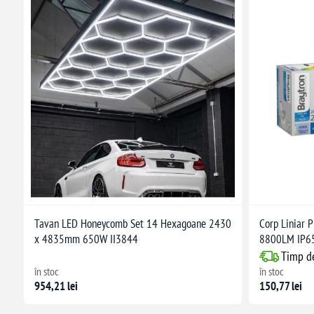
Tavan LED Honeycomb Set 14 Hexagoane 2430
Corp Liniar
x 4835mm 650W II3844
8800LM IP6
Timp de
în stoc
în stoc
954,21 lei
150,77 lei