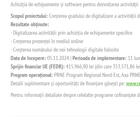
Achiziția de echipamente și software pentru dezvoltarea activității
Scopul proiectului:
Creșterea gradului de digitalizare a activității
Rezultate obținute:
- Digitalizarea activității prin achiziția de echipamente specifice
- Creșterea prezenței în mediul online
- Creșterea numărului de noi tehnologii digitale folosite
Data de începere:
05.11.2024 |
Perioada de implementare:
11 lun
Sprijin financiar UE (FEDR):
415.966,90 lei (din care 353.571,86 le
Program operațional:
PRNE Program Regional Nord-Est, Axa PRNE_P
Detalii suplimentare și oportunități de finanțare găsești pe:
www.re
Pentru informații detaliate despre celelalte programe cofinanțate 