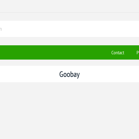
Contact
P
Goobay