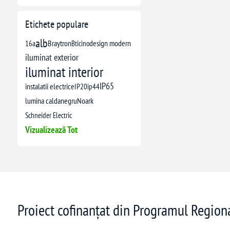
Etichete populare
alb
16a
Braytron
Bticino
design modern
iluminat exterior
iluminat interior
IP65
instalatii electrice
IP20
ip44
lumina calda
negru
Noark
Schneider Electric
Vizualizează Tot
Proiect cofinanțat din Programul Regio