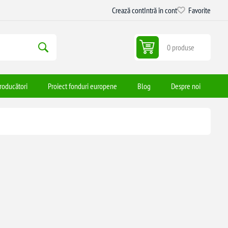
Crează cont
Intră în cont
Favorite
0 produse
roducători
Proiect fonduri europene
Blog
Despre noi