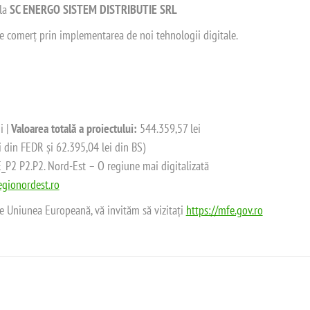
 la
SC ENERGO SISTEM DISTRIBUTIE SRL
 de comerț prin implementarea de noi tehnologii digitale.
i |
Valoarea totală a proiectului:
544.359,57 lei
i din FEDR și 62.395,04 lei din BS)
2 P2.P2. Nord-Est – O regiune mai digitalizată
gionordest.ro
de Uniunea Europeană, vă invităm să vizitați
https://mfe.gov.ro