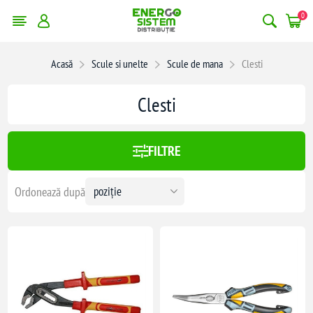
0
erge filtrele
Acasă
Scule si unelte
Scule de mana
Clesti
:
408,00 lei
Clesti
408
FILTRE
Ordonează după