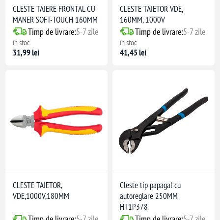
CLESTE TAIERE FRONTAL CU
CLESTE TAIETOR VDE,
MANER SOFT-TOUCH 160MM
160MM, 1000V
Timp de livrare:
5-7 zile
Timp de livrare:
5-7 zile
în stoc
în stoc
31,99 lei
41,45 lei
CLESTE TAIETOR,
Cleste tip papagal cu
VDE,1000V,180MM
autoreglare 250MM
HT1P378
Timp de livrare:
5-7 zile
Timp de livrare:
5-7 zile