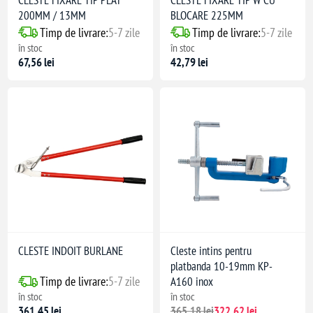
200MM / 13MM
BLOCARE 225MM
Timp de livrare:
5-7 zile
Timp de livrare:
5-7 zile
în stoc
în stoc
67,56 lei
42,79 lei
CLESTE INDOIT BURLANE
Cleste intins pentru
platbanda 10-19mm KP-
Timp de livrare:
5-7 zile
A160 inox
în stoc
în stoc
361,45 lei
365,18 lei
322,62 lei