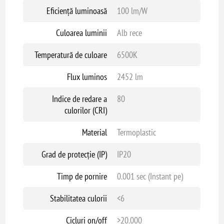
Eficiență luminoasă
100 lm/W
Culoarea luminii
Alb rece
Temperatură de culoare
6500K
Flux luminos
2452 lm
Indice de redare a
80
culorilor (CRI)
Material
Termoplastic
Grad de protecție (IP)
IP20
Timp de pornire
0.001 sec (Instant pe)
Stabilitatea culorii
<6
Cicluri on/off
>20.000