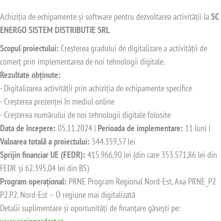
Achiziția de echipamente și software pentru dezvoltarea activității la
SC
ENERGO SISTEM DISTRIBUTIE SRL
Scopul proiectului:
Creșterea gradului de digitalizare a activității de
comerț prin implementarea de noi tehnologii digitale.
Rezultate obținute:
- Digitalizarea activității prin achiziția de echipamente specifice
- Creșterea prezenței în mediul online
- Creșterea numărului de noi tehnologii digitale folosite
Data de începere:
05.11.2024 |
Perioada de implementare:
11 luni |
Valoarea totală a proiectului:
544.359,57 lei
Sprijin financiar UE (FEDR):
415.966,90 lei (din care 353.571,86 lei din
FEDR și 62.395,04 lei din BS)
Program operațional:
PRNE Program Regional Nord-Est, Axa PRNE_P2
P2.P2. Nord-Est – O regiune mai digitalizată
Detalii suplimentare și oportunități de finanțare găsești pe: