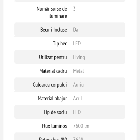
Număr surse de
3
iluminare
Becuri Incluse
Da
Tip bec
LED
Utilizat pentru
Living
Material cadru
Metal
Culoarea corpului
Auriu
Material abajur
Acril
Tip de soclu
LED
Flux luminos
7600 lm
Putere bec (W)
76 W