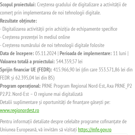
Scopul proiectului:
Creșterea gradului de digitalizare a activității de
comerț prin implementarea de noi tehnologii digitale.
Rezultate obținute:
- Digitalizarea activității prin achiziția de echipamente specifice
- Creșterea prezenței în mediul online
- Creșterea numărului de noi tehnologii digitale folosite
Data de începere:
05.11.2024 |
Perioada de implementare:
11 luni |
Valoarea totală a proiectului:
544.359,57 lei
Sprijin financiar UE (FEDR):
415.966,90 lei (din care 353.571,86 lei din
FEDR și 62.395,04 lei din BS)
Program operațional:
PRNE Program Regional Nord-Est, Axa PRNE_P2
P2.P2. Nord-Est – O regiune mai digitalizată
Detalii suplimentare și oportunități de finanțare găsești pe:
www.regionordest.ro
Pentru informații detaliate despre celelalte programe cofinanțate de
Uniunea Europeană, vă invităm să vizitați
https://mfe.gov.ro