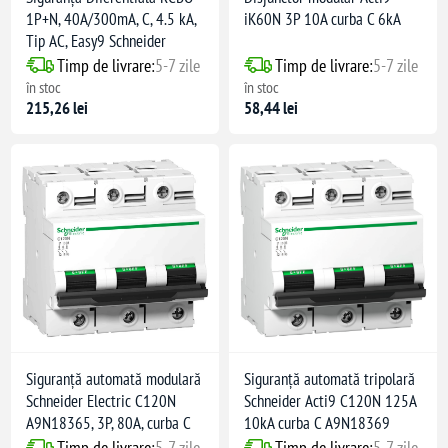
1P+N, 40A/300mA, C, 4.5 kA,
iK60N 3P 10A curba C 6kA
Tip AC, Easy9 Schneider
Timp de livrare:
5-7 zile
Timp de livrare:
5-7 zile
în stoc
în stoc
215,26 lei
58,44 lei
Siguranță automată modulară
Siguranță automată tripolară
Schneider Electric C120N
Schneider Acti9 C120N 125A
A9N18365, 3P, 80A, curba C
10kA curba C A9N18369
Timp de livrare:
5-7 zile
Timp de livrare:
5-7 zile