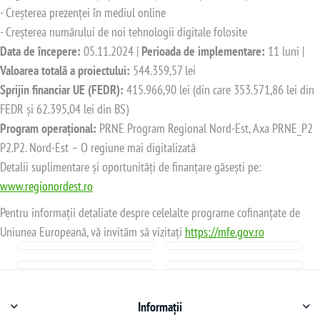
- Creșterea prezenței în mediul online
- Creșterea numărului de noi tehnologii digitale folosite
Data de începere:
05.11.2024 |
Perioada de implementare:
11 luni |
Valoarea totală a proiectului:
544.359,57 lei
Sprijin financiar UE (FEDR):
415.966,90 lei (din care 353.571,86 lei din
FEDR și 62.395,04 lei din BS)
Program operațional:
PRNE Program Regional Nord-Est, Axa PRNE_P2
P2.P2. Nord-Est – O regiune mai digitalizată
Detalii suplimentare și oportunități de finanțare găsești pe:
www.regionordest.ro
Pentru informații detaliate despre celelalte programe cofinanțate de
Uniunea Europeană, vă invităm să vizitați
https://mfe.gov.ro
Informații