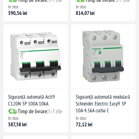
în stoc
în stoc
590,56 lei
814,07 lei
Siguranță automată Acti9
Siguranță automată modulară
C120N 3P 100A 10kA
Schneider Electric Easy9 3P
10A 4.5kA curba C
Timp de livrare:
5-7 zile
în stoc
în stoc
587,58 lei
72,12 lei