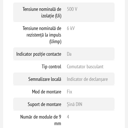
Tensiune nominală de
500 V
izolație (Ui)
Tensiune nominală de
6 kV
rezistență la impuls
(Uimp)
Indicator poziție contacte
Da
Tip control
Comutator basculant
Semnalizare locală
Indicator de declanșare
Mod de montare
Fix
Suport de montare
Șină DIN
Număr de module de 9
4
mm