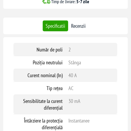
Timp de livrare:
5-7 zile
Specificatii
Recenzii
Număr de poli
2
Poziția neutrului
Stânga
Curent nominal (In)
40 A
Tip rețea
AC
Sensibilitate la curent
30 mA
diferențial
Întârziere la protecția
Instantanee
diferențială