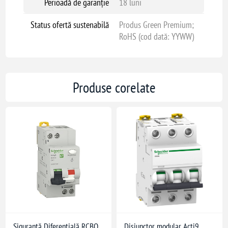
Perioadă de garanție
18 luni
Status ofertă sustenabilă
Produs Green Premium;
RoHS (cod dată: YYWW)
Produse corelate
Siguranță Diferentială RCBO
Disjunctor modular Acti9