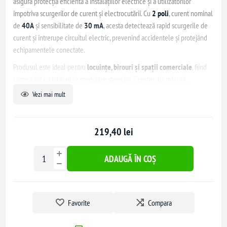
asigură protecția eficientă a instalațiilor electrice și a utilizatorilor
împotriva scurgerilor de curent și electrocutării. Cu
2 poli
, curent nominal
de
40A
și sensibilitate de
30 mA
, acesta detectează rapid scurgerile de
curent și întrerupe circuitul electric, prevenind accidentele și protejând
echipamentele conectate.
Produsul este ideal pentru
locuințe, birouri și spații comerciale
, fiind
compatibil cu tablourile modulare standard. Construcția robustă,
materialele de calitate și standardele internaționale respectate asigură
Vezi mai mult
siguranță, fiabilitate și durabilitate pe termen lung.
Întrerupătorul Schneider Acti9 IID 2P 40A 30mA AC reprezintă o soluție
219,40 lei
profesională pentru protecție electrică, oferind liniște și siguranță în
exploatarea instalațiilor electrice.
ADAUGĂ ÎN COȘ
Favorite
Compara