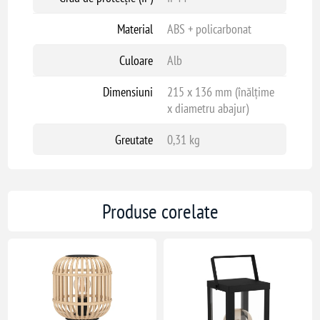
Material
ABS + policarbonat
Culoare
Alb
Dimensiuni
215 x 136 mm (înălțime
x diametru abajur)
Greutate
0,31 kg
Produse corelate