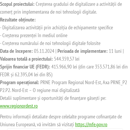
Scopul proiectului:
Creșterea gradului de digitalizare a activității de
comerț prin implementarea de noi tehnologii digitale.
Rezultate obținute:
- Digitalizarea activității prin achiziția de echipamente specifice
- Creșterea prezenței în mediul online
- Creșterea numărului de noi tehnologii digitale folosite
Data de începere:
05.11.2024 |
Perioada de implementare:
11 luni |
Valoarea totală a proiectului:
544.359,57 lei
Sprijin financiar UE (FEDR):
415.966,90 lei (din care 353.571,86 lei din
FEDR și 62.395,04 lei din BS)
Program operațional:
PRNE Program Regional Nord-Est, Axa PRNE_P2
P2.P2. Nord-Est – O regiune mai digitalizată
Detalii suplimentare și oportunități de finanțare găsești pe:
www.regionordest.ro
Pentru informații detaliate despre celelalte programe cofinanțate de
Uniunea Europeană, vă invităm să vizitați
https://mfe.gov.ro