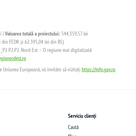
i |
Valoarea totală a proiectului:
544.359,57 lei
i din FEDR și 62.395,04 lei din BS)
2 P2.P2. Nord-Est – O regiune mai digitalizată
gionordest.ro
de Uniunea Europeană, vă invităm să vizitați
https://mfe.gov.ro
Serviciu clienți
Caută