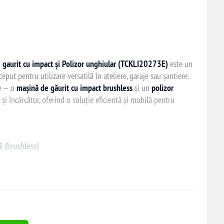
aurit cu impact și Polizor unghiular (TCKLI20273E)
este un
eput pentru utilizare versatilă în ateliere, garaje sau șantiere.
e — o
mașină de găurit cu impact brushless
și un
polizor
i încărcător, oferind o soluție eficientă și mobilă pentru
 (brushless)
ă și durabilitate
0–2000 rpm
13 mm