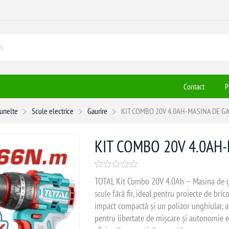
Contact
P
 unelte
Scule electrice
Gaurire
KIT COMBO 20V 4.0AH-MASINA DE GA
KIT COMBO 20V 4.0AH-
TOTAL Kit Combo 20V 4.0Ah – Masina de gau
scule fără fir, ideal pentru proiecte de bric
impact compactă și un polizor unghiular, a
pentru libertate de mișcare și autonomie e