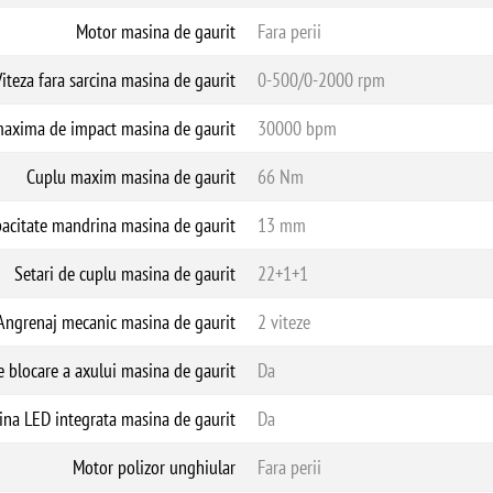
Motor masina de gaurit
Fara perii
Lucrări de bricolaj și renovări
la domi
Găurire și șuruburi
în lemn, metal și 
iteza fara sarcina masina de gaurit
0-500/0-2000 rpm
Tăiere și șlefuire
cu polizorul unghiu
Portabilitate și manevrabilitate ridic
axima de impact masina de gaurit
30000 bpm
Avantaje practice
Cuplu maxim masina de gaurit
66 Nm
Motoare
brushless
pentru mai multă p
acitate mandrina masina de gaurit
13 mm
Două baterii
cu capacitate mare, pent
Accesorii incluse
pentru utilizare ime
Setari de cuplu masina de gaurit
22+1+1
Versatilitate crescută pentru activităț
Angrenaj mecanic masina de gaurit
2 viteze
e blocare a axului masina de gaurit
Da
na LED integrata masina de gaurit
Da
Motor polizor unghiular
Fara perii