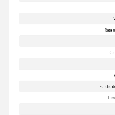
V
Rata m
Cap
Functie d
Lumi