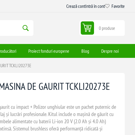
Crează cont
Intră în cont
Favorite
0 produse
roducători
Proiect fonduri europene
Blog
Despre noi
URIT TCKLI20273E
MASINA DE GAURIT TCKLI20273E
rit cu impact + Polizor unghiular este un pachet puternic de
olaj și lucrări profesionale. Kitul include o mașină de găurit cu
mbele alimentate cu baterii Li-ion 20 V (2.0 Ah și 4.0 Ah)
xtinsă. Sistemul brushless oferă performanță ridicată și