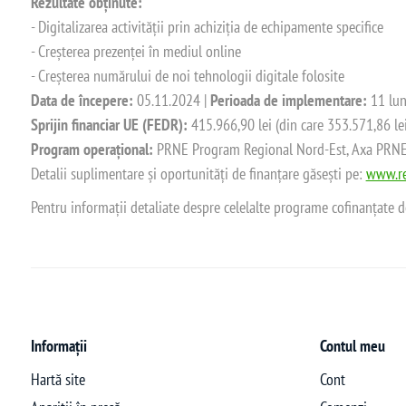
Rezultate obținute:
- Digitalizarea activității prin achiziția de echipamente specifice
- Creșterea prezenței în mediul online
- Creșterea numărului de noi tehnologii digitale folosite
Data de începere:
05.11.2024 |
Perioada de implementare:
11 lun
Sprijin financiar UE (FEDR):
415.966,90 lei (din care 353.571,86 le
Program operațional:
PRNE Program Regional Nord-Est, Axa PRNE_P
Detalii suplimentare și oportunități de finanțare găsești pe:
www.re
Pentru informații detaliate despre celelalte programe cofinanțate 
Informații
Contul meu
Hartă site
Cont