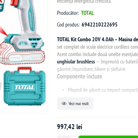
eficiență energetică crescută.
Producător:
TOTAL
Cod produs:
6942210222695
TOTAL Kit Combo 20V 4.0Ah – Masina de g
set complet de scule electrice cordless conc
Acest combo include două unelte esențial
unghiular brushless
— împreună cu baterii ș
găurire, înșurubare, tăiere și șlefuire.
Componente incluse
Mașină de găurit cu impact compactă
Tensiune:
20 V
Vezi mai mult
Motor brushless pentru eficienț
Viteză fără sarcină:
0–550 / 
Cuplu maxim:
66 Nm
997,42 lei
Mandrină metalică, capacitate: